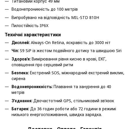
Титановий корпус 49 мм
Водонепроникність до 100 метрів
Випробувано на відповідність MIL-STD 810H
Пилостійкість IP6X
Технічні характеристики
Дисплей:
Always-On Retina, яскравість до 3000 ніт
Чіп:
S9 SiP із жестом подвійного дотику та швидшою Siri
Здоров’я:
Вимірювання рівня кисню в крові, ЕКГ,
сповіщення про серцевий ритм
Безпека:
Екстрений SOS, міжнародний екстрений виклик,
сирена
Водонепроникність:
Плавання та занурення до 40
метрів
З’єднання:
Двочастотний GPS, стільниковий зв’язок
Батарея:
До 36 годин роботи або 72 години в режимі
низького енергоспоживання, швидка зарядка.
Доставка
Оплата
Гарантія