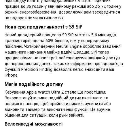
підзарядку навіть у найвіддаленіших місцях. Годинник
працює до 36 годин у звичайному режимі або до 72 годин у
режимі енергозбереження, дозволяючи вам зосередитися
на подорожах чи активностях.
Нова ера продуктивності з S9 SiP
Новий двоядерний процесор S9 SiP містить 5,6 мільярда
транзисторів, що на 60% більше, ніж у попередньому
поколінні. Чотириядерний Neural Engine обробляє завдання
машинного навчання майже вдвічі швидше. Siri тепер
працює прямо на пристрої, забезпечуючи швидкий доступ
до персональних даних, таких як інформація про здоров’я, а
функція Precision Finding дозволяє легко знаходити ваш
iPhone.
Магія подвійного дотику
Керування Apple Watch Ultra 2 стало ще простішим.
Використовуйте лише подвійний дотик вказівного та
великого пальців, щоб прийняти виклик, зупинити або
відновити таймер та виконати інші функції. Це зручне
рішення для ситуацій, коли руки зайняті.
Велосипедні можливості