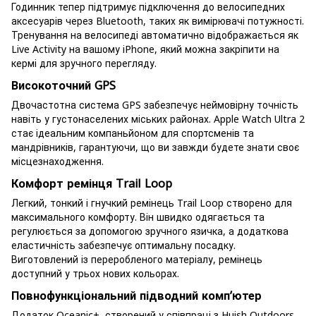
Годинник тепер підтримує підключення до велосипедних
аксесуарів через Bluetooth, таких як вимірювачі потужності.
Тренування на велосипеді автоматично відображається як
Live Activity на вашому iPhone, який можна закріпити на
кермі для зручного перегляду.
Високоточний GPS
Двочастотна система GPS забезпечує неймовірну точність
навіть у густонаселених міських районах. Apple Watch Ultra 2
стає ідеальним компаньйоном для спортсменів та
мандрівників, гарантуючи, що ви завжди будете знати своє
місцезнаходження.
Комфорт ремінця Trail Loop
Легкий, тонкий і гнучкий ремінець Trail Loop створено для
максимального комфорту. Він швидко одягається та
регулюється за допомогою зручного язичка, а додаткова
еластичність забезпечує оптимальну посадку.
Виготовлений із переробленого матеріалу, ремінець
доступний у трьох нових кольорах.
Повнофункціональний підводний комп’ютер
Додаток Oceanic+, створений у співпраці з Huish Outdoors,