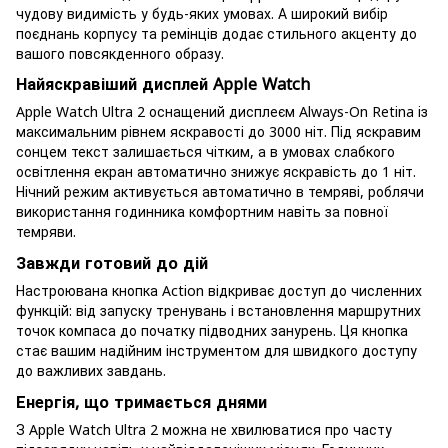
чудову видимість у будь-яких умовах. А широкий вибір
поєднань корпусу та ремінців додає стильного акценту до
вашого повсякденного образу.
Найяскравіший дисплей Apple Watch
Apple Watch Ultra 2 оснащений дисплеєм Always-On Retina із
максимальним рівнем яскравості до 3000 ніт. Під яскравим
сонцем текст залишається чітким, а в умовах слабкого
освітлення екран автоматично знижує яскравість до 1 ніт.
Нічний режим активується автоматично в темряві, роблячи
використання годинника комфортним навіть за повної
темряви.
Завжди готовий до дій
Настроювана кнопка Action відкриває доступ до численних
функцій: від запуску тренувань і встановлення маршрутних
точок компаса до початку підводних занурень. Ця кнопка
стає вашим надійним інструментом для швидкого доступу
до важливих завдань.
Енергія, що тримається днями
З Apple Watch Ultra 2 можна не хвилюватися про часту