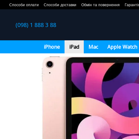
Перейти до основного контенту
Способи оплати
Способи доставки
Обмін та повернення
Гаранті
(098) 1 888 3 88
iPhone
iPad
Mac
Apple Watch