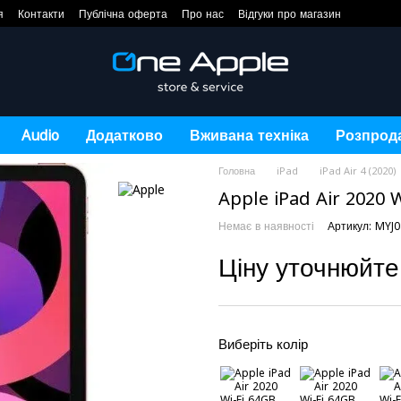
я
Контакти
Публічна оферта
Про нас
Відгуки про магазин
Audio
Додатково
Вживана техніка
Розпрод
Головна
iPad
iPad Air 4 (2020)
Apple iPad Air 2020 W
Немає в наявності
Артикул: MYJ0
Ціну уточнюйте
Виберіть колір