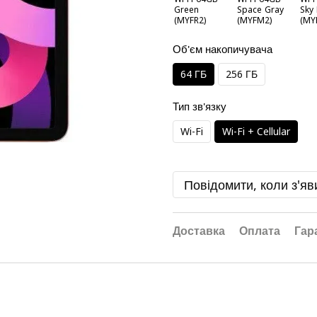
Об'єм накопичувача
64 ГБ
256 ГБ
Тип зв'язку
Wi-Fi
Wi-Fi + Cellular
Повідомити, коли з'яв
Доставка
Оплата
Гар