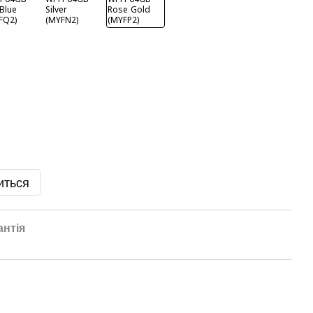
иться
антія