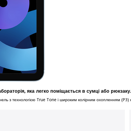
абораторія, яка легко поміщається в сумці або рюкзаку.
ль з технологією True Tone і широким колірним охопленням (P3) на