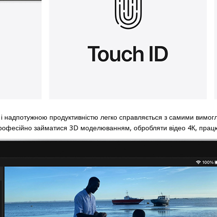
 і надпотужною продуктивністю легко справляється з самими вимог
рофесійно займатися 3D моделюванням, обробляти відео 4К, працю