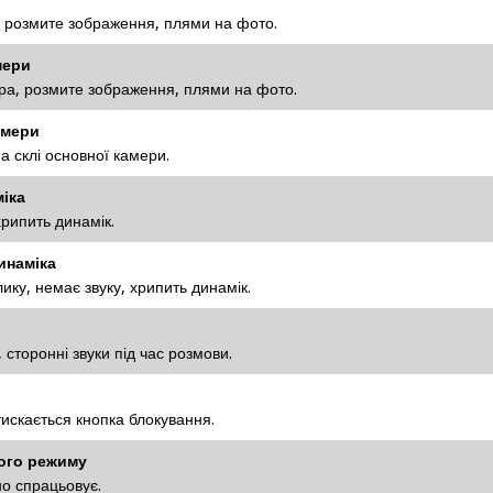
 розмите зображення, плями на фото.
мери
а, розмите зображення, плями на фото.
амери
 склі основної камери.
іка
хрипить динамік.
инаміка
ику, немає звуку, хрипить динамік.
 сторонні звуки під час розмови.
искається кнопка блокування.
ного режиму
о спрацьовує.