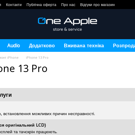
я
Контакти
Публічна оферта
Про нас
Відгуки про магазин
Audio
Додатково
Вживана техніка
Розпрод
монт iPhone
iPhone 13 Pro
one 13 Pro
луги
ю, встановлення можливих причин несправності.
ься оригінальний LCD)
исплей та тачскрін працюють.