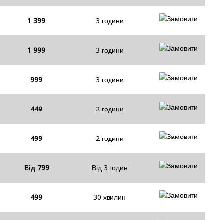
1 399
3 години
1 999
3 години
999
3 години
449
2 години
499
2 години
Від 799
Від 3 годин
499
30 хвилин