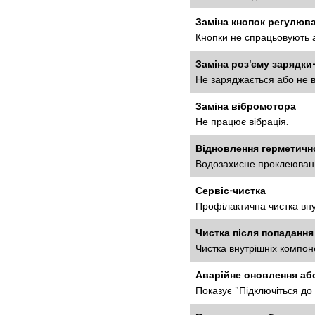
Заміна кнопок регулюва
Кнопки не спрацьовують 
Заміна роз'єму зарядки-
Не заряджається або не в
Заміна вібромотора
Не працює вібрація.
Відновлення герметичн
Водозахисне проклеюванн
Сервіс-чистка
Профілактична чистка вну
Чистка після попадання
Чистка внутрішніх компоне
Аварійне оновлення аб
Показує "Підключіться до 