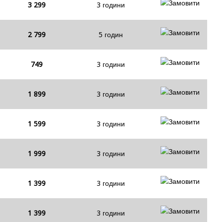
3 299
3 години
2 799
5 годин
749
3 години
1 899
3 години
1 599
3 години
1 999
3 години
1 399
3 години
1 399
3 години