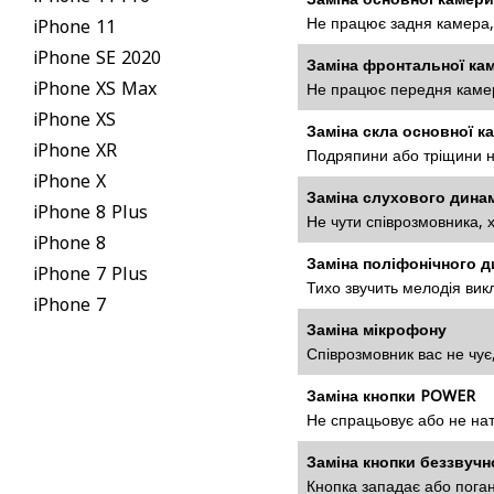
Не працює задня камера,
iPhone 11
iPhone SE 2020
Заміна фронтальної ка
iPhone XS Max
Не працює передня камер
iPhone XS
Заміна скла основної к
iPhone XR
Подряпини або тріщини на
iPhone X
Заміна слухового динам
iPhone 8 Plus
Не чути співрозмовника, 
iPhone 8
Заміна поліфонічного д
iPhone 7 Plus
Тихо звучить мелодія викл
iPhone 7
Заміна мікрофону
Співрозмовник вас не чує,
Заміна кнопки POWER
Не спрацьовує або не нат
Заміна кнопки беззвуч
Кнопка западає або поган