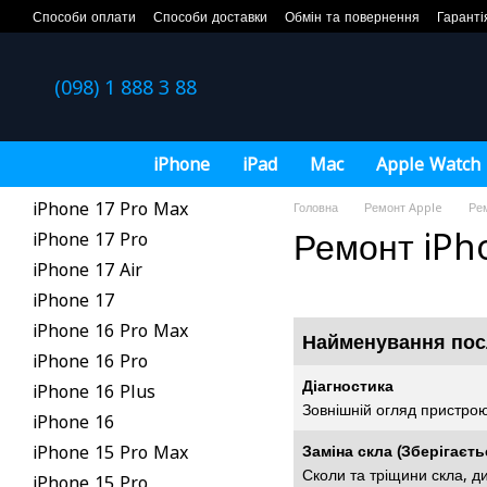
Перейти до основного контенту
Способи оплати
Способи доставки
Обмін та повернення
Гаранті
(098) 1 888 3 88
iPhone
iPad
Mac
Apple Watch
iPhone 17 Pro Max
Головна
Ремонт Apple
Ре
Ремонт iPh
iPhone 17 Pro
iPhone 17 Air
iPhone 17
iPhone 16 Pro Max
Найменування пос
iPhone 16 Pro
Діагностика
iPhone 16 Plus
Зовнішній огляд пристро
iPhone 16
iPhone 15 Pro Max
Заміна скла (Зберігаєт
Сколи та тріщини скла, д
iPhone 15 Pro