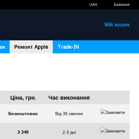
UAH
Бажання
Мій кошик
аж
Ремонт Apple
Trade-IN
Ціна, грн.
Час виконання
Безкоштовно
Від 30 хвилин
3 349
2-3 дні