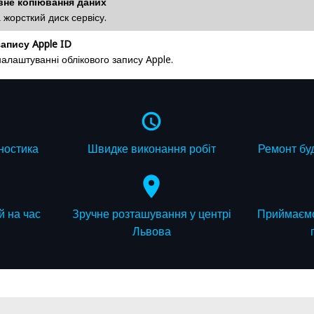
вне копіювання даних
жорсткий диск сервісу.
апису Apple ID
налаштуванні облікового запису Apple.
ностика
Швидке виконання робіт
Ремонт буд
й на час
Зручне розташування у центрі
Приймаємо
Львова