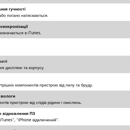
ння гучності
або погано натискаються.
синхронізації
изначається в iTunes.
ості
я дисплею та корпусу.
трішніх компонентів пристрою від пилу та бруду.
 вологи
нтів пристрою від слідів рідини і окислень.
о відновлення ПЗ
iTunes", "iPhone відключений".