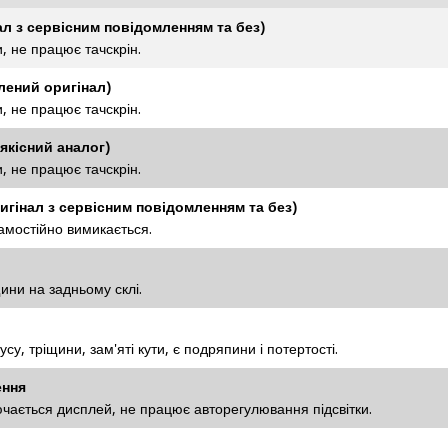
ал з сервісним повідомленням та без)
, не працює тачскрін.
лений оригінал)
, не працює тачскрін.
якісний аналог)
, не працює тачскрін.
игінал з сервісним повідомленням та без)
амостійно вимикається.
ини на задньому склі.
у, тріщини, зам'яті кути, є подряпини і потертості.
ення
ючається дисплей, не працює авторегулювання підсвітки.