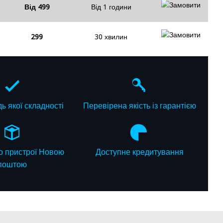
Від 499
Від 1 години
299
30 хвилин
ь якої складності
Перевірена якість із гарантією
 пристрої Новою
Доступне кредитування
поштою