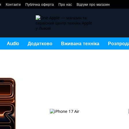
я
Контакти
Публічна оферта
Про нас
Відгуки про магазин
Audio
Додатково
Вживана техніка
Розпрод