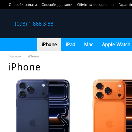
Перейти до основного контенту
Способи оплати
Способи доставки
Обмін та повернення
Гаранті
(098) 1 888 3 88
iPhone
iPad
Mac
Apple Watch
Головна
iPhone
iPhone