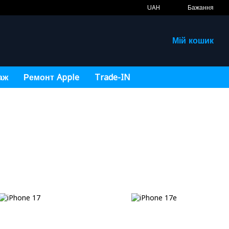
UAH
Бажання
Мій кошик
аж
Ремонт Apple
Trade-IN