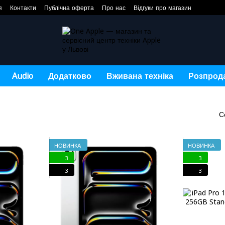
я
Контакти
Публічна оферта
Про нас
Відгуки про магазин
Audio
Додатково
Вживана техніка
Розпрод
С
НОВИНКА
НОВИНКА
3
3
3
3