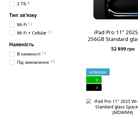
8
2 ТБ
Тип зв'язку
12
Wi-Fi
iPad Pro 11" 2025
12
Wi-Fi + Cellular
256GB Standard gla
Наявність
Black (MDWK
52 899 грн
14
В наявності
10
Під замовлення
НОВИНКА
3
3