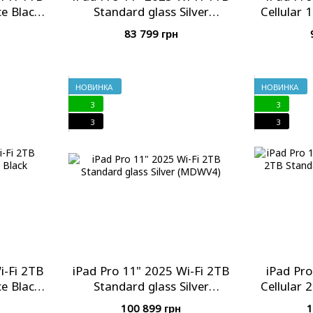
e Black
Standard glass Silver
Cellular 
(MDWQ4)
Space
83 799 грн
НОВИНКА
НОВИНКА
3
3
3
3
i-Fi 2TB
iPad Pro 11" 2025 Wi-Fi 2TB
iPad Pro
e Black
Standard glass Silver
Cellular 
(MDWV4)
Space
100 899 грн
1