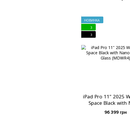
НОВИНКА
3
3
iPad Pro 11" 2025 W
Space Black with
texture Glass (M
96 399 грн