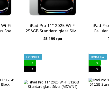
 Wi-Fi
iPad Pro 11" 2025 Wi-Fi
iPad Pro
ss Space
256GB Standard glass Silver
Cellula
4)
(MDWL4)
glass Sp
53 199 грн
НОВИНКА
НОВИНКА
3
3
3
3