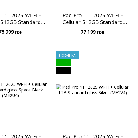
 11" 2025 Wi-Fi +
iPad Pro 11" 2025 Wi-Fi +
r 512GB Standard
Cellular 512GB Standard
ace Black (ME2Q4)
glass Silver (ME2T4)
76 999 грн
77 199 грн
НОВИНКА
3
3
 11" 2025 Wi-Fi +
iPad Pro 11" 2025 Wi-Fi +