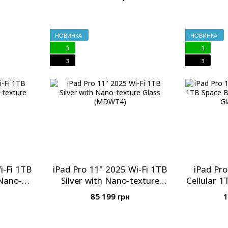
НОВИНКА
НОВИНКА
3
3
3
3
i-Fi 1TB
iPad Pro 11" 2025 Wi-Fi 1TB
iPad Pro
 Nano-
Silver with Nano-texture
Cellular 1
DWR4)
Glass (MDWT4)
Nano-text
85 199 грн
1