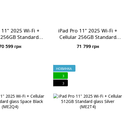
 11" 2025 Wi-Fi +
iPad Pro 11" 2025 Wi-Fi +
r 256GB Standard
Cellular 256GB Standard
ace Black (ME2N4)
glass Silver (ME2P4)
70 599 грн
71 799 грн
НОВИНКА
3
3