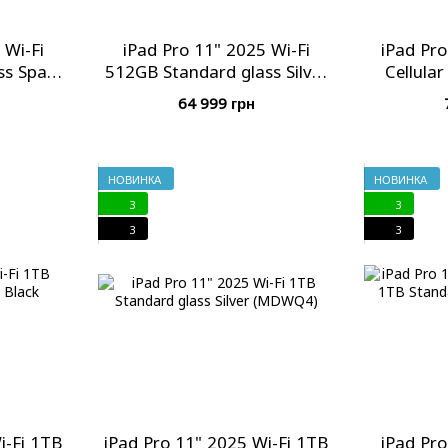
 Wi-Fi
iPad Pro 11" 2025 Wi-Fi
iPad Pro
ss Space
512GB Standard glass Silver
Cellula
4)
(MDWN4)
glass Sp
64 999 грн
НОВИНКА
НОВИНКА
3
3
3
3
i-Fi 1TB
iPad Pro 11" 2025 Wi-Fi 1TB
iPad Pro