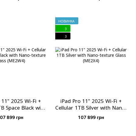
НОВИНКА
3
3
 11" 2025 Wi-Fi +
iPad Pro 11" 2025 Wi-Fi +
TB Space Black with
Cellular 1TB Silver with Nano-
ure Glass (ME2W4)
texture Glass (ME2X4)
07 899 грн
107 899 грн