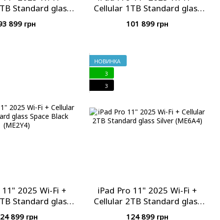
1TB Standard glass
Cellular 1TB Standard glass
 Black (ME2U4)
Silver (ME2V4)
93 899 грн
101 899 грн
НОВИНКА
3
3
 11" 2025 Wi-Fi +
iPad Pro 11" 2025 Wi-Fi +
2TB Standard glass
Cellular 2TB Standard glass
 Black (ME2Y4)
Silver (ME6A4)
24 899 грн
124 899 грн