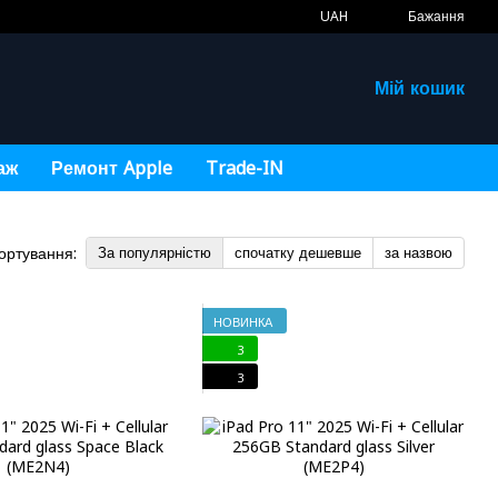
UAH
Бажання
Мій кошик
аж
Ремонт Apple
Trade-IN
ортування:
За популярністю
спочатку дешевше
за назвою
НОВИНКА
3
3