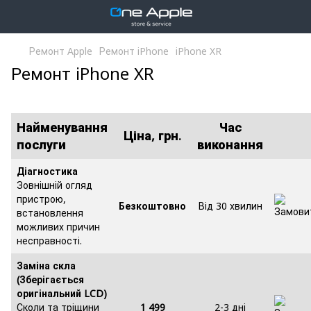
Ремонт Apple
Ремонт iPhone
iPhone XR
Ремонт iPhone XR
Найменування
Час
Ціна, грн.
послуги
виконання
Діагностика
Зовнішній огляд
пристрою,
Безкоштовно
Від 30 хвилин
встановлення
можливих причин
несправності.
Заміна скла
(Зберігається
оригінальний LCD)
Сколи та тріщини
1 499
2-3 дні