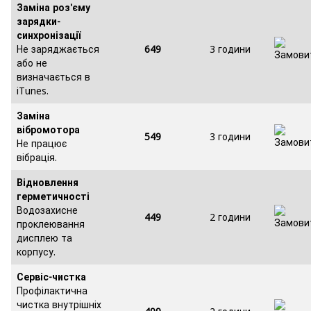
Заміна роз'єму
зарядки-
синхронізації
Не заряджається
649
3 години
або не
визначається в
iTunes.
Заміна
вібромотора
549
3 години
Не працює
вібрація.
Відновлення
герметичності
Водозахисне
449
2 години
проклеювання
дисплею та
корпусу.
Сервіс-чистка
Профілактична
чистка внутрішніх