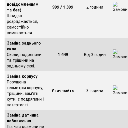
повідомленням
999 / 1 399
2 години
та без)
Швидко
розряджається,
самостійно
вимикається.
Заміна заднього
скла
Сколи, подряпини
1 449
Від 3 годин
та тріщини на
задньому склі.
Заміна корпусу
Порушена
геометрія корпусу,
Уточнюйте
3 години
тріщини, зам'яті
кути, є подряпини і
потертості.
Заміна датчика
наближення
Під час розмови не