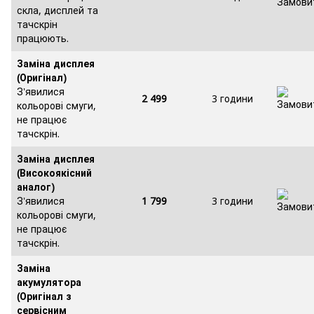
скла, дисплей та
тачскрін
працюють.
Заміна дисплея
(Оригінал)
З'явилися
2 499
3 години
кольорові смуги,
не працює
тачскрін.
Заміна дисплея
(Високоякісний
аналог)
З'явилися
1 799
3 години
кольорові смуги,
не працює
тачскрін.
Заміна
акумулятора
(Оригінал з
сервісним