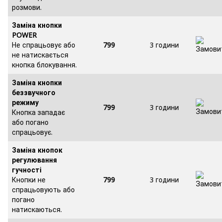
розмови.
Заміна кнопки
POWER
Не спрацьовує або
799
3 години
не натискається
кнопка блокування.
Заміна кнопки
беззвучного
режиму
799
3 години
Кнопка западає
або погано
спрацьовує.
Заміна кнопок
регулювання
гучності
Кнопки не
799
3 години
спрацьовують або
погано
натискаються.