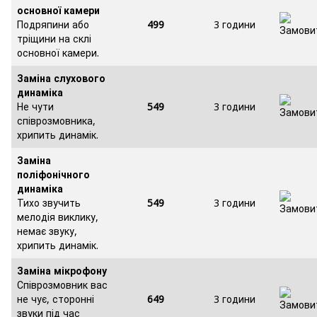
основної камери
Подряпини або
499
3 години
тріщини на склі
основної камери.
Заміна слухового
динаміка
Не чути
549
3 години
співрозмовника,
хрипить динамік.
Заміна
поліфонічного
динаміка
Тихо звучить
549
3 години
мелодія виклику,
немає звуку,
хрипить динамік.
Заміна мікрофону
Співрозмовник вас
не чує, сторонні
649
3 години
звуки під час