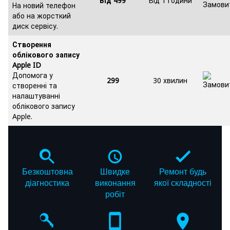
Від 499
Від 1 години
На новий телефон
або на жорсткий
диск сервісу.
Створення
облікового запису
Apple ID
Допомога у
299
30 хвилин
створенні та
налаштуванні
облікового запису
Apple.
Безкоштовна
Швидке
Ремонт будь
діагностика
виконання
якої складності
робіт