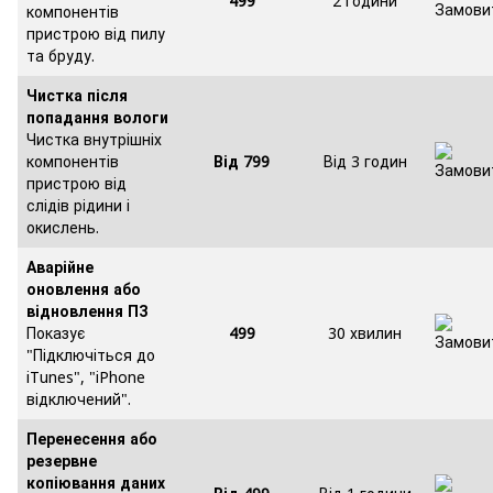
499
2 години
компонентів
пристрою від пилу
та бруду.
Чистка після
попадання вологи
Чистка внутрішніх
компонентів
Від 799
Від 3 годин
пристрою від
слідів рідини і
окислень.
Аварійне
оновлення або
відновлення ПЗ
Показує
499
30 хвилин
"Підключіться до
iTunes", "iPhone
відключений".
Перенесення або
резервне
копіювання даних