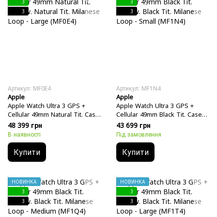
3
3
3
3
Артикул: MF0E4
Артикул: MF1N4
Apple
Apple
Apple Watch Ultra 3 GPS +
Apple Watch Ultra 3 GPS +
Cellular 49mm Natural Tit. Case
Cellular 49mm Black Tit. Case
w. Natural Tit. Milanese Loop -
w. Black Tit. Milanese Loop -
48 399 грн
43 699 грн
Large (MF0E4)
Small (MF1N4)
В наявності
Під замовлення
Купити
Купити
НОВИНКА
НОВИНКА
3
3
3
3