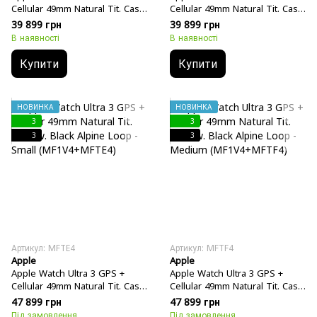
Cellular 49mm Natural Tit. Case
Cellular 49mm Natural Tit. Case
w. Light Blue Alpine Loop -
w. Light Blue Alpine Loop -
39 899 грн
39 899 грн
Medium (MEWM4)
Large (MEWP4)
В наявності
В наявності
Купити
Купити
НОВИНКА
НОВИНКА
3
3
3
3
Артикул: MFTE4
Артикул: MFTF4
Apple
Apple
Apple Watch Ultra 3 GPS +
Apple Watch Ultra 3 GPS +
Cellular 49mm Natural Tit. Case
Cellular 49mm Natural Tit. Case
w. Black Alpine Loop - Small
w. Black Alpine Loop - Medium
47 899 грн
47 899 грн
(MF1V4+MFTE4)
(MF1V4+MFTF4)
Під замовлення
Під замовлення