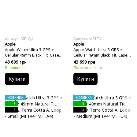
Артикул: MF1Q4
Артикул: MF1T4
Apple
Apple
Apple Watch Ultra 3 GPS +
Apple Watch Ultra 3 GPS +
Cellular 49mm Black Tit. Case
Cellular 49mm Black Tit. Case
w. Black Tit. Milanese Loop -
w. Black Tit. Milanese Loop -
43 699 грн
43 699 грн
Medium (MF1Q4)
Large (MF1T4)
В наявності
Під замовлення
Купити
Купити
НОВИНКА
НОВИНКА
3
3
3
3