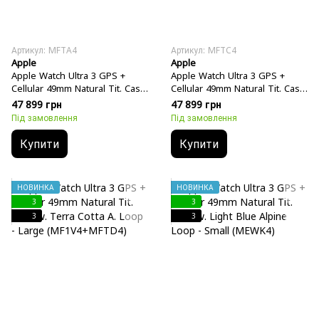
Артикул: MFTA4
Артикул: MFTC4
Apple
Apple
Apple Watch Ultra 3 GPS +
Apple Watch Ultra 3 GPS +
Cellular 49mm Natural Tit. Case
Cellular 49mm Natural Tit. Case
w. Terra Cotta A. Loop - Small
w. Terra Cotta A. Loop -
47 899 грн
47 899 грн
(MF1V4+MFTA4)
Medium (MF1V4+MFTC4)
Під замовлення
Під замовлення
Купити
Купити
НОВИНКА
НОВИНКА
3
3
3
3