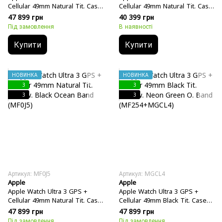
Cellular 49mm Natural Tit. Case
Cellular 49mm Natural Tit. Case
w. Neon Green Ocean Band
w. Anchor Blue Ocean Band
47 899 грн
40 399 грн
(MF1V4+MGCF4)
(MEWH4)
Під замовлення
В наявності
Купити
Купити
НОВИНКА
НОВИНКА
3
3
3
3
Артикул: MF0J5
Артикул: MGCL4
Apple
Apple
Apple Watch Ultra 3 GPS +
Apple Watch Ultra 3 GPS +
Cellular 49mm Natural Tit. Case
Cellular 49mm Black Tit. Case
w. Black Ocean Band (MF0J5)
w. Neon Green O. Band
47 899 грн
47 899 грн
(MF254+MGCL4)
Під замовлення
Під замовлення