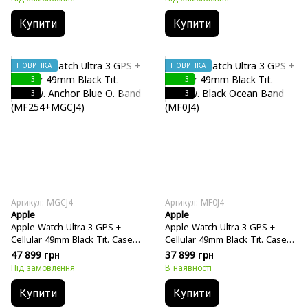
Купити
Купити
НОВИНКА
НОВИНКА
3
3
3
3
Артикул: MGCJ4
Артикул: MF0J4
Apple
Apple
Apple Watch Ultra 3 GPS +
Apple Watch Ultra 3 GPS +
Cellular 49mm Black Tit. Case
Cellular 49mm Black Tit. Case
w. Anchor Blue O. Band
w. Black Ocean Band (MF0J4)
47 899 грн
37 899 грн
(MF254+MGCJ4)
Під замовлення
В наявності
Купити
Купити