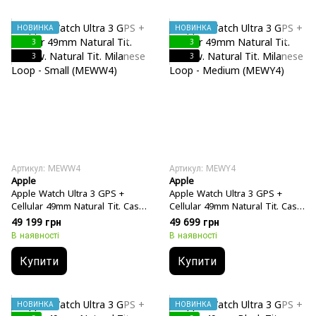
НОВИНКА
НОВИНКА
3
3
3
3
Артикул: MEWW4
Артикул: MEWY4
Apple
Apple
Apple Watch Ultra 3 GPS +
Apple Watch Ultra 3 GPS +
Cellular 49mm Natural Tit. Case
Cellular 49mm Natural Tit. Case
w. Natural Tit. Milanese Loop -
w. Natural Tit. Milanese Loop -
49 199 грн
49 699 грн
Small (MEWW4)
Medium (MEWY4)
В наявності
В наявності
Купити
Купити
НОВИНКА
НОВИНКА