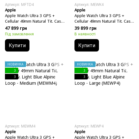
Артикул: MFTD4
Артикул: MEWK4
Apple
Apple
Apple Watch Ultra 3 GPS +
Apple Watch Ultra 3 GPS +
Cellular 49mm Natural Tit. Case
Cellular 49mm Natural Tit. Case
w. Terra Cotta A. Loop - Large
w. Light Blue Alpine Loop -
47 899 грн
39 899 грн
(MF1V4+MFTD4)
Small (MEWK4)
Під замовлення
В наявності
Купити
Купити
НОВИНКА
НОВИНКА
3
3
3
3
Артикул: MEWM4
Артикул: MEWP4
Apple
Apple
Apple Watch Ultra 3 GPS +
Apple Watch Ultra 3 GPS +