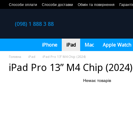
Перейти до основного контенту
Способи оплати
Способи доставки
Обмін та повернення
Гаранті
(098) 1 888 3 88
iPhone
iPad
Mac
Apple Watch
Головна
iPad
iPad Pro 13” M4 Chip (2024)
iPad Pro 13” M4 Chip (2024)
Немає товарів