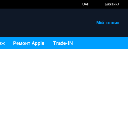
UAH
Бажання
Мій кошик
аж
Ремонт Apple
Trade-IN