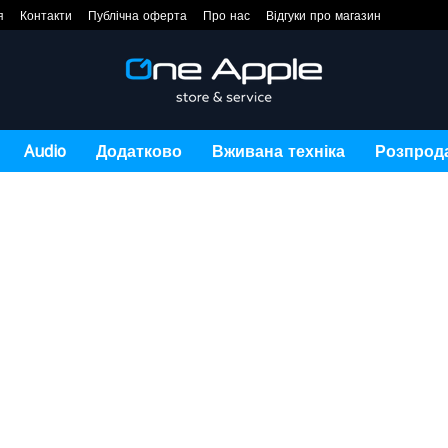
я
Контакти
Публічна оферта
Про нас
Відгуки про магазин
Audio
Додатково
Вживана техніка
Розпрод