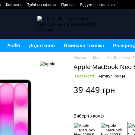
я
Контакти
Публічна оферта
Про нас
Відгуки про магазин
Audio
Додатково
Вживана техніка
Розпрод
Головна
Mac
MacBook Neo 13" 
Apple MacBook Neo 
В наявності
Артикул: MHFJ4
39 449 грн
Виберіть колір