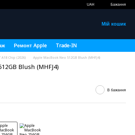
UAH
Бажання
Мій кошик
аж
Ремонт Apple
Trade-IN
A18 Chip (2026)
Apple MacBook Neo 512GB Blush (MHFJ4)
512GB Blush (MHFJ4)
В бажання