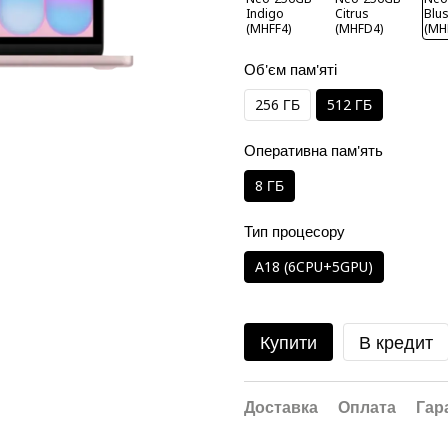
Об'єм пам'яті
256 ГБ
512 ГБ
Оперативна пам'ять
8 ГБ
Тип процесору
A18 (6CPU+5GPU)
Купити
В кредит
Доставка
Оплата
Гар