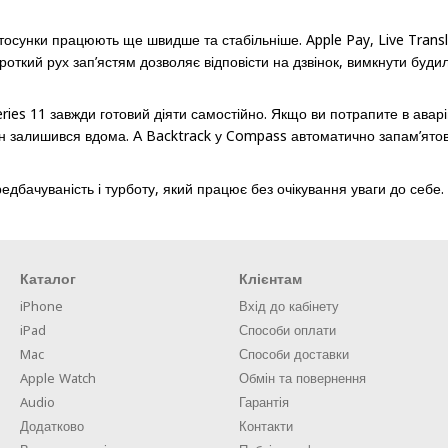
астосунки працюють ще швидше та стабільніше. Apple Pay, Live Trans
роткий рух зап’ястям дозволяє відповісти на дзвінок, вимкнути буди
eries 11 завжди готовий діяти самостійно. Якщо ви потрапите в ава
он залишився вдома. А Backtrack у Compass автоматично запам’ято
дбачуваність і турботу, який працює без очікування уваги до себе.
Каталог
Клієнтам
iPhone
Вхід до кабінету
iPad
Способи оплати
Mac
Способи доставки
Apple Watch
Обмін та повернення
Audio
Гарантія
Додатково
Контакти