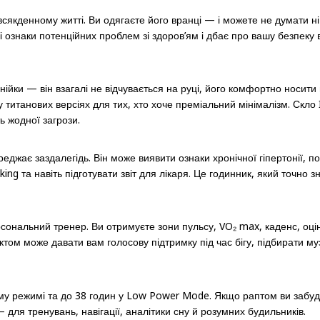
сякденному житті. Ви одягаєте його вранці — і можете не думати ні 
ші ознаки потенційних проблем зі здоров’ям і дбає про вашу безпеку
нійки — він взагалі не відчувається на руці, його комфортно носити 
 титанових версіях для тих, хто хоче преміальний мінімалізм. Скло 
ь жодної загрози.
еджає заздалегідь. Він може виявити ознаки хронічної гіпертонії, по
acking та навіть підготувати звіт для лікаря. Це годинник, який точн
нальний тренер. Ви отримуєте зони пульсу, VO₂ max, каденс, оцінк
ом може давати вам голосову підтримку під час бігу, підбирати муз
му режимі та до 38 годин у Low Power Mode. Якщо раптом ви забуд
— для тренувань, навігації, аналітики сну й розумних будильників.