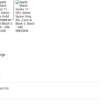
rge
антія