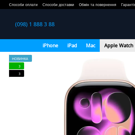
Перейти до основного контенту
Способи оплати
Способи доставки
Обмін та повернення
Гаранті
(098) 1 888 3 88
iPhone
iPad
Mac
Apple Watch
НОВИНКА
3
3