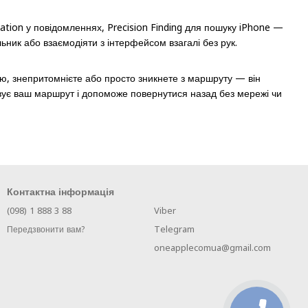
lation у повідомленнях, Precision Finding для пошуку iPhone —
льник або взаємодіяти з інтерфейсом взагалі без рук.
рію, знепритомнієте або просто зникнете з маршруту — він
вує ваш маршрут і допоможе повернутися назад без мережі чи
Контактна інформація
(098) 1 888 3 88
Viber
Telegram
Передзвонити вам?
oneapplecomua@gmail.com