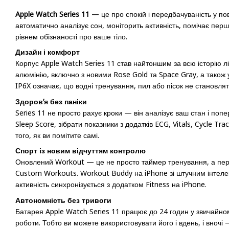
Apple Watch Series 11
— це про спокій і передбачуваність у пов
автоматично аналізує сон, моніторить активність, помічає пер
рівнем обізнаності про ваше тіло.
Дизайн і комфорт
Корпус Apple Watch Series 11 став найтоншим за всю історію лі
алюмінію, включно з новими Rose Gold та Space Gray, а також у
IP6X означає, що водні тренування, пил або пісок не становлят
Здоров’я без паніки
Series 11 не просто рахує кроки — він аналізує ваш стан і попер
Sleep Score, зібрати показники з додатків ECG, Vitals, Cycle Tr
того, як ви помітите самі.
Спорт із новим відчуттям контролю
Оновлений Workout — це не просто таймер тренування, а персо
Custom Workouts. Workout Buddy на iPhone зі штучним інтелект
активність синхронізується з додатком Fitness на iPhone.
Автономність без тривоги
Батарея Apple Watch Series 11 працює до 24 годин у звичайно
роботи. Тобто ви можете використовувати його і вдень, і вночі 