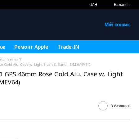
UAH
Бажання
Мій кошик
аж
Ремонт Apple
Trade-IN
tch Series 11
 Gold Alu. Case w. Light Blush S. Band - S/M (MEV64)
1 GPS 46mm Rose Gold Alu. Case w. Light
(MEV64)
В бажання