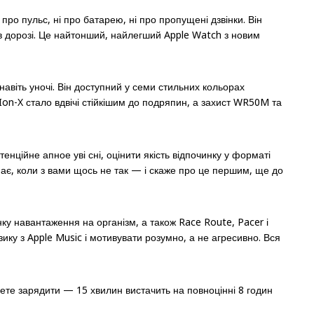
про пульс, ні про батарею, ні про пропущені дзвінки. Він
 в дорозі. Це найтонший, найлегший Apple Watch з новим
навіть уночі. Він доступний у семи стильних кольорах
Ion-X стало вдвічі стійкішим до подряпин, а захист WR50M та
тенційне апное уві сні, оцінити якість відпочинку у форматі
о знає, коли з вами щось не так — і скаже про це першим, ще до
у навантаження на організм, а також Race Route, Pacer і
ику з Apple Music і мотивувати розумно, а не агресивно. Вся
ете зарядити — 15 хвилин вистачить на повноцінні 8 годин