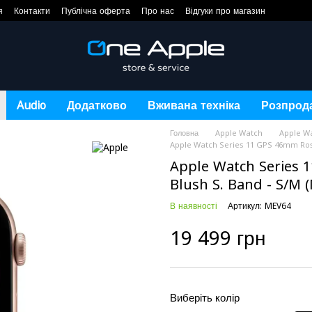
я
Контакти
Публічна оферта
Про нас
Відгуки про магазин
Audio
Додатково
Вживана техніка
Розпрод
Головна
Apple Watch
Apple Wa
Apple Watch Series 11 GPS 46mm Rose
Apple Watch Series 1
Blush S. Band - S/M 
В наявності
Артикул: MEV64
19 499 грн
Виберіть колір