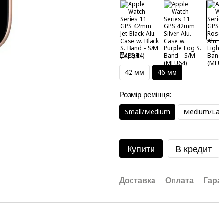
Екран:
42 мм
46 мм
Розмір ремінця:
Small/Medium
Medium/La
Купити
В кредит
Доставка
Оплата
Гар