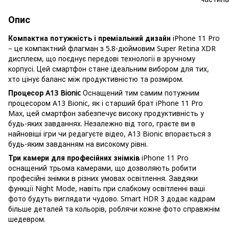
Опис
Компактна потужність і преміальний дизайн
iPhone 11 Pro
– це компактний флагман з 5.8-дюймовим Super Retina XDR
дисплеєм, що поєднує передові технології в зручному
корпусі. Цей смартфон стане ідеальним вибором для тих,
хто цінує баланс між продуктивністю та розміром.
Процесор A13 Bionic
Оснащений тим самим потужним
процесором A13 Bionic, як і старший брат iPhone 11 Pro
Max, цей смартфон забезпечує високу продуктивність у
будь-яких завданнях. Незалежно від того, граєте ви в
найновіші ігри чи редагуєте відео, A13 Bionic впорається з
будь-яким завданням на високому рівні.
Три камери для професійних знімків
iPhone 11 Pro
оснащений трьома камерами, що дозволяють робити
професійні знімки в різних умовах освітлення. Завдяки
функції Night Mode, навіть при слабкому освітленні ваші
фото будуть виглядати чудово. Smart HDR 3 додає кадрам
більше деталей та кольорів, роблячи кожне фото справжнім
шедевром.