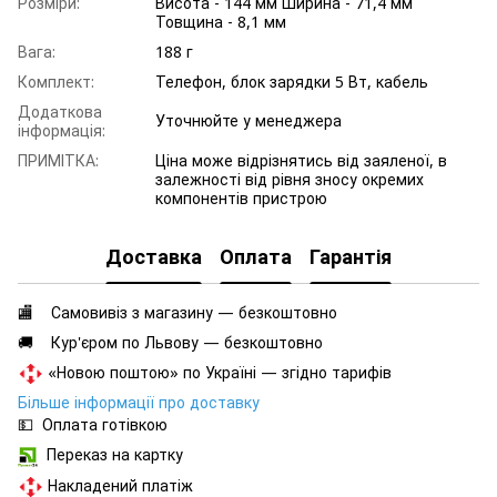
Розміри:
Висота - 144 мм Ширина - 71,4 мм
Товщина - 8,1 мм
Вага:
188 г
Комплект:
Телефон, блок зарядки 5 Вт, кабель
Додаткова
Уточнюйте у менеджера
інформація:
ПРИМІТКА:
Ціна може відрізнятись від заяленої, в
залежності від рівня зносу окремих
компонентів пристрою
Доставка
Оплата
Гарантія
🏬 Самовивіз з магазину — безкоштовно
🚚 Кур'єром по Львову — безкоштовно
«Новою поштою» по Україні — згідно тарифів
Більше інформації про доставку
💵 Оплата готівкою
Переказ на картку
Накладений платіж