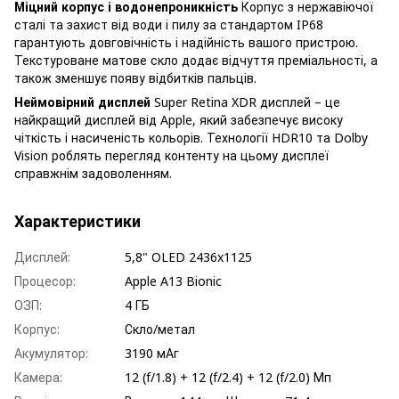
Міцний корпус і водонепроникність
Корпус з нержавіючої
сталі та захист від води і пилу за стандартом IP68
гарантують довговічність і надійність вашого пристрою.
Текстуроване матове скло додає відчуття преміальності, а
також зменшує появу відбитків пальців.
Неймовірний дисплей
Super Retina XDR дисплей – це
найкращий дисплей від Apple, який забезпечує високу
чіткість і насиченість кольорів. Технології HDR10 та Dolby
Vision роблять перегляд контенту на цьому дисплеї
справжнім задоволенням.
Характеристики
Дисплей:
5,8" OLED 2436x1125
Процесор:
Apple A13 Bionic
ОЗП:
4 ГБ
Корпус:
Скло/метал
Акумулятор:
3190 мАг
Камера:
12 (f/1.8) + 12 (f/2.4) + 12 (f/2.0) Мп