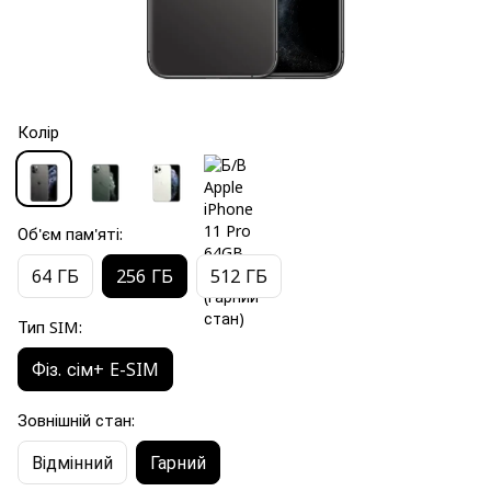
Колір
Об'єм пам'яті:
64 ГБ
256 ГБ
512 ГБ
Тип SIM:
Фіз. сім+ E-SIM
Зовнішній стан:
Відмінний
Гарний