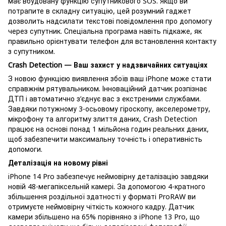
має вбудовану функцію супутникового SOS. Якщо ви
потрапите в складну ситуацію, цей розумний гаджет
дозволить надсилати текстові повідомлення про допомогу
через супутник. Спеціальна програма навіть підкаже, як
правильно орієнтувати телефон для встановлення контакту
з супутником.
Crash Detection — Ваш захист у надзвичайних ситуаціях
З новою функцією виявлення збоїв ваш iPhone може стати
справжнім рятувальником. Інноваційний датчик розпізнає
ДТП і автоматично з’єднує вас з екстреними службами.
Завдяки потужному 3-осьовому гіроскопу, акселерометру,
мікрофону та алгоритму злиття даних, Crash Detection
працює на основі понад 1 мільйона годин реальних даних,
щоб забезпечити максимальну точність і оперативність
допомоги.
Деталізація на новому рівні
iPhone 14 Pro забезпечує неймовірну деталізацію завдяки
новій 48-мегапіксельній камері. За допомогою 4-кратного
збільшення роздільної здатності у форматі ProRAW ви
отримуєте неймовірну чіткість кожного кадру. Датчик
камери збільшено на 65% порівняно з iPhone 13 Pro, що