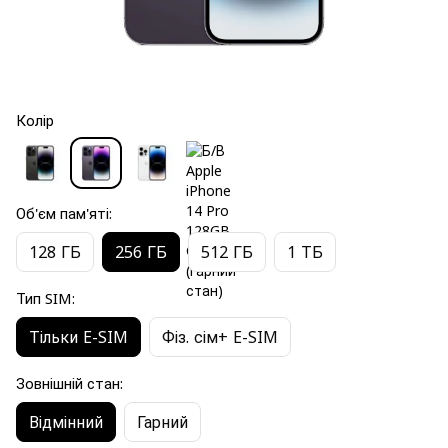
Колір
Об'єм пам'яті:
128 ГБ
256 ГБ
512 ГБ
1 ТБ
Тип SIM:
Тільки E-SIM
Фіз. сім+ E-SIM
Зовнішній стан:
Відмінний
Гарний