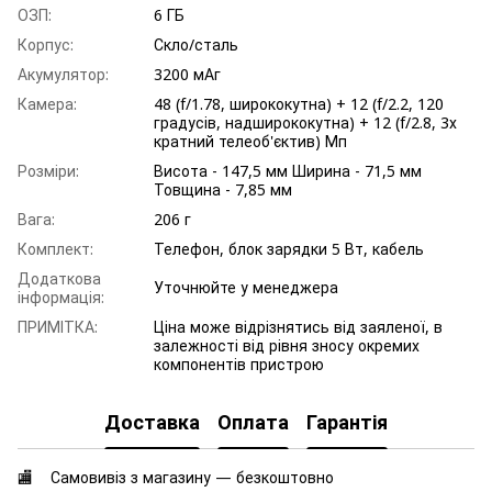
ОЗП:
6 ГБ
Корпус:
Скло/сталь
Акумулятор:
3200 мАг
Камера:
48 (f/1.78, ширококутна) + 12 (f/2.2, 120
градусів, надширококутна) + 12 (f/2.8, 3х
кратний телеоб'єктив) Мп
Розміри:
Висота - 147,5 мм Ширина - 71,5 мм
Товщина - 7,85 мм
Вага:
206 г
Комплект:
Телефон, блок зарядки 5 Вт, кабель
Додаткова
Уточнюйте у менеджера
інформація:
ПРИМІТКА:
Ціна може відрізнятись від заяленої, в
залежності від рівня зносу окремих
компонентів пристрою
Доставка
Оплата
Гарантія
🏬 Самовивіз з магазину — безкоштовно