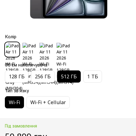
Колір
Об'єм накопичувача
128 ГБ
256 ГБ
512 ГБ
1 ТБ
Тип зв'язку
Wi-Fi
Wi-Fi + Cellular
Під замовлення