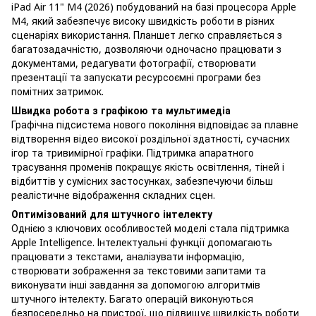
iPad Air 11" M4 (2026) побудований на базі процесора Apple
M4, який забезпечує високу швидкість роботи в різних
сценаріях використання. Планшет легко справляється з
багатозадачністю, дозволяючи одночасно працювати з
документами, редагувати фотографії, створювати
презентації та запускати ресурсоємні програми без
помітних затримок.
Швидка робота з графікою та мультимедіа
Графічна підсистема нового покоління відповідає за плавне
відтворення відео високої роздільної здатності, сучасних
ігор та тривимірної графіки. Підтримка апаратного
трасування променів покращує якість освітлення, тіней і
відбиттів у сумісних застосунках, забезпечуючи більш
реалістичне відображення складних сцен.
Оптимізований для штучного інтелекту
Однією з ключових особливостей моделі стала підтримка
Apple Intelligence. Інтелектуальні функції допомагають
працювати з текстами, аналізувати інформацію,
створювати зображення за текстовими запитами та
виконувати інші завдання за допомогою алгоритмів
штучного інтелекту. Багато операцій виконуються
безпосередньо на пристрої, що підвищує швидкість роботи