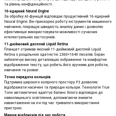
та рівень конфіденційності.
16-ядерний Neural Engine
За обробку AI-функцій відповідає продуктивний 16-ядерний
Neural Engine. Він прискорює роботу інструментів машинного
навчання, покращує швидкість аналізу даних і дозволяє
ефективніше використовувати можливості сучасних
інтелектуальних застосунків.
11-дюймовий дисплей Liquid Retina
Планшет отримав якісний 11-дюймовий дисплей Liquid
Retina з роздільною здатністю 2360×1640 пікселів. Екран
забезпечує високу деталізацію зображення та комфортне
відображення тексту, що робить його зручним для роботи,
навчання та розваг.
Точна передача кольорів
Підтримка широкого колірного простору P3 дозволяє
відображати насичені та природні кольори. Технологія True
Tone автоматично адаптує баланс білого відповідно до
навколишнього освітлення, допомагаючи знизити
навантаження на очі під час тривалого використання
пристрою.
Менше відблисків під час роботи