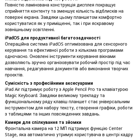
Повністю ламінована конструкція дисплея покращує
сприйняття контенту та зменшує кількість відблисків на
поверхні екрана. Завдяки цьому планшетом комфортно
користуватися як у приміщенні, так і при яскравому
зовнішньому освітленні.
iPadOS для продуктивної багатозадачності
Операційна система iPadOS оптимізована для сенсорного
керування та ефективної роботи з кількома програмами
одночасно. Оновлені інструменти керування вікнами
дозволяють зручно організовувати робочий простір під час
навчання, редагування документів або виконання творчих
проєктів.
Сумісність з професійними аксесуарами
iPad Air підтримує роботу з Apple Pencil Pro та клавіатурою
Magic Keyboard. Завдяки великому трекпаду та
функціональному ряду клавіш планшет стає універсальним
інструментом для набору тексту, створення графіки, роботи
з таблицями та інших повсякденних завдань.
Камери для спілкування та зйомки
Фронтальна камера на 12 МП підтримує функцію Center
Stage, яка автоматично утримує користувача в центрі кадру