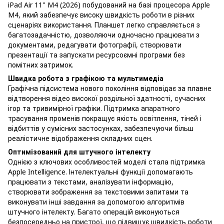
iPad Air 11" M4 (2026) побудований на базі процесора Apple
M4, який забезпечує високу швидкість роботи в різних
сценаріях використання. Планшет легко справляється з
багатозадачністю, дозволяючи одночасно працювати з
документами, редагувати фотографії, створювати
презентації та запускати ресурсоємні програми без
помітних затримок.
Швидка робота з графікою та мультимедіа
Графічна підсистема нового покоління відповідає за плавне
відтворення відео високої роздільної здатності, сучасних
ігор та тривимірної графіки. Підтримка апаратного
трасування променів покращує якість освітлення, тіней і
відбиттів у сумісних застосунках, забезпечуючи більш
реалістичне відображення складних сцен.
Оптимізований для штучного інтелекту
Однією з ключових особливостей моделі стала підтримка
Apple Intelligence. Інтелектуальні функції допомагають
працювати з текстами, аналізувати інформацію,
створювати зображення за текстовими запитами та
виконувати інші завдання за допомогою алгоритмів
штучного інтелекту. Багато операцій виконуються
безпосередньо на пристрої, що підвищує швидкість роботи