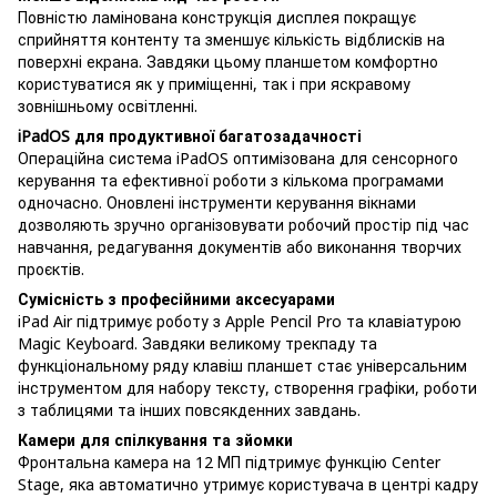
Повністю ламінована конструкція дисплея покращує
сприйняття контенту та зменшує кількість відблисків на
поверхні екрана. Завдяки цьому планшетом комфортно
користуватися як у приміщенні, так і при яскравому
зовнішньому освітленні.
iPadOS для продуктивної багатозадачності
Операційна система iPadOS оптимізована для сенсорного
керування та ефективної роботи з кількома програмами
одночасно. Оновлені інструменти керування вікнами
дозволяють зручно організовувати робочий простір під час
навчання, редагування документів або виконання творчих
проєктів.
Сумісність з професійними аксесуарами
iPad Air підтримує роботу з Apple Pencil Pro та клавіатурою
Magic Keyboard. Завдяки великому трекпаду та
функціональному ряду клавіш планшет стає універсальним
інструментом для набору тексту, створення графіки, роботи
з таблицями та інших повсякденних завдань.
Камери для спілкування та зйомки
Фронтальна камера на 12 МП підтримує функцію Center
Stage, яка автоматично утримує користувача в центрі кадру