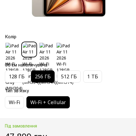
Колір
Об'єм накопичувача
128 ГБ
256 ГБ
512 ГБ
1 ТБ
Тип зв'язку
Wi-Fi
Wi-Fi + Cellular
Під замовлення