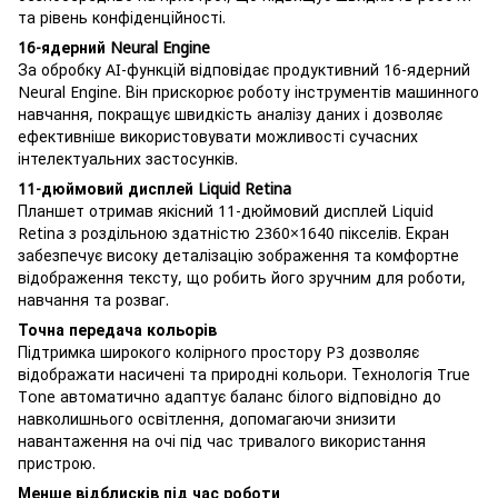
та рівень конфіденційності.
16-ядерний Neural Engine
За обробку AI-функцій відповідає продуктивний 16-ядерний
Neural Engine. Він прискорює роботу інструментів машинного
навчання, покращує швидкість аналізу даних і дозволяє
ефективніше використовувати можливості сучасних
інтелектуальних застосунків.
11-дюймовий дисплей Liquid Retina
Планшет отримав якісний 11-дюймовий дисплей Liquid
Retina з роздільною здатністю 2360×1640 пікселів. Екран
забезпечує високу деталізацію зображення та комфортне
відображення тексту, що робить його зручним для роботи,
навчання та розваг.
Точна передача кольорів
Підтримка широкого колірного простору P3 дозволяє
відображати насичені та природні кольори. Технологія True
Tone автоматично адаптує баланс білого відповідно до
навколишнього освітлення, допомагаючи знизити
навантаження на очі під час тривалого використання
пристрою.
Менше відблисків під час роботи