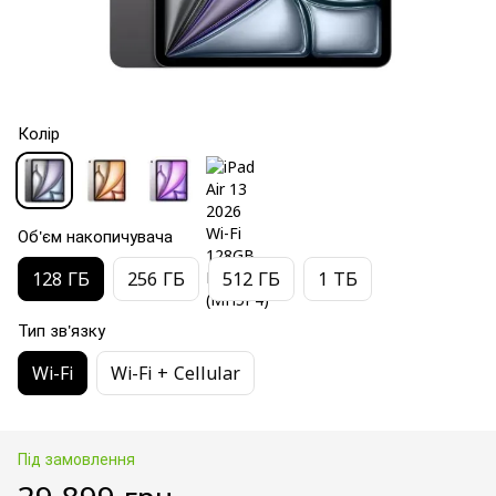
Колір
Об'єм накопичувача
128 ГБ
256 ГБ
512 ГБ
1 ТБ
Тип зв'язку
Wi-Fi
Wi-Fi + Cellular
Під замовлення