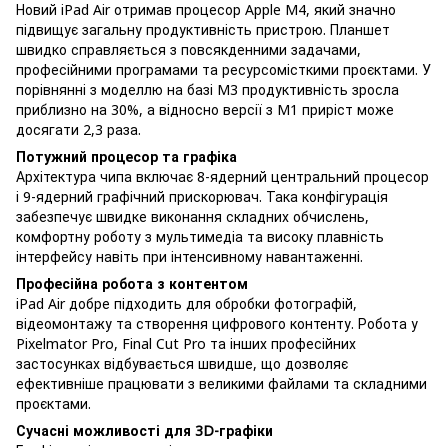
Новий iPad Air отримав процесор Apple M4, який значно
підвищує загальну продуктивність пристрою. Планшет
швидко справляється з повсякденними задачами,
професійними програмами та ресурсомісткими проєктами. У
порівнянні з моделлю на базі M3 продуктивність зросла
приблизно на 30%, а відносно версії з M1 приріст може
досягати 2,3 раза.
Потужний процесор та графіка
Архітектура чипа включає 8-ядерний центральний процесор
і 9-ядерний графічний прискорювач. Така конфігурація
забезпечує швидке виконання складних обчислень,
комфортну роботу з мультимедіа та високу плавність
інтерфейсу навіть при інтенсивному навантаженні.
Професійна робота з контентом
iPad Air добре підходить для обробки фотографій,
відеомонтажу та створення цифрового контенту. Робота у
Pixelmator Pro, Final Cut Pro та інших професійних
застосунках відбувається швидше, що дозволяє
ефективніше працювати з великими файлами та складними
проєктами.
Сучасні можливості для 3D-графіки