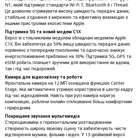
N1, який підтримує стандарти Wi-Fi 7, Bluetooth 6 і Thread.
Це дозволяє отримувати високу швидкість передачі даних,
стабільне з'єднання з мережею та ефективну взаємодію з
іншими пристроями екосистеми Apple.
Підтримка 5G та новий модем C1X
Версії зі стільниковим модулем обладнані модемом Apple
C1X. Він забезпечує до 50% вищу швидкість передачі даних
порівняно з попереднім поколінням та одночасно знижує
енергоспоживання приблизно на 30%. Підтримка 5G, GPS та
eSIM робить планшет зручним для використання як вдома,
так і під час подорожей.
Камера для відеозв’язку та роботи
Фронтальна камера на 12 МП оснащена функцією Center
Stage, яка автоматично утримує користувача в центрі кадру
під час відеодзвінків. Навіть при русі камера коригує
композицію, роблячи онлайн-спілкування більш комфортним
і природним.
Покращене звучання мультимедіа
Стереодинаміки з горизонтальним розташуванням
створюють широку звукову сцену та забезпечують чисте
відтворення музики, фільмів і відео. У 13-дюймовій версії