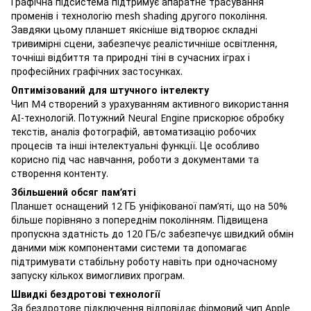
Графічна підсистема підтримує апаратне трасування
променів і технологію mesh shading другого покоління.
Завдяки цьому планшет якісніше відтворює складні
тривимірні сцени, забезпечує реалістичніше освітлення,
точніші відбиття та природні тіні в сучасних іграх і
професійних графічних застосунках.
Оптимізований для штучного інтелекту
Чип M4 створений з урахуванням активного використання
AI-технологій. Потужний Neural Engine прискорює обробку
текстів, аналіз фотографій, автоматизацію робочих
процесів та інші інтелектуальні функції. Це особливо
корисно під час навчання, роботи з документами та
створення контенту.
Збільшений обсяг пам’яті
Планшет оснащений 12 ГБ уніфікованої пам’яті, що на 50%
більше порівняно з попереднім поколінням. Підвищена
пропускна здатність до 120 ГБ/с забезпечує швидкий обмін
даними між компонентами системи та допомагає
підтримувати стабільну роботу навіть при одночасному
запуску кількох вимогливих програм.
Швидкі бездротові технології
За бездротове підключення відповідає фірмовий чип Apple