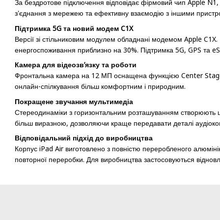
За бездротове підключення відповідає фірмовий чип Apple N1, я
з'єднання з мережею та ефективну взаємодію з іншими пристр
Підтримка 5G та новий модем C1X
Версії зі стільниковим модулем обладнані модемом Apple C1X.
енергоспоживання приблизно на 30%. Підтримка 5G, GPS та eSI
Камера для відеозв’язку та роботи
Фронтальна камера на 12 МП оснащена функцією Center Stage, я
онлайн-спілкування більш комфортним і природним.
Покращене звучання мультимедіа
Стереодинаміки з горизонтальним розташуванням створюють широ
більш виразною, дозволяючи краще передавати деталі аудіоко
Відповідальний підхід до виробництва
Корпус iPad Air виготовлено з повністю переробленого алюмін
повторної переробки. Для виробництва застосовуються відновл