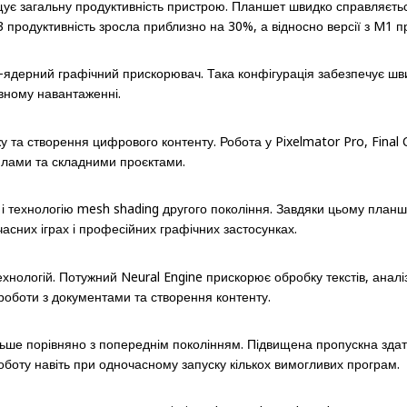
ищує загальну продуктивність пристрою. Планшет швидко справляє
 продуктивність зросла приблизно на 30%, а відносно версії з M1 пр
9-ядерний графічний прискорювач. Така конфігурація забезпечує ш
ивному навантаженні.
у та створення цифрового контенту. Робота у Pixelmator Pro, Final 
лами та складними проєктами.
 технологію mesh shading другого покоління. Завдяки цьому планше
учасних іграх і професійних графічних застосунках.
нологій. Потужний Neural Engine прискорює обробку текстів, аналі
 роботи з документами та створення контенту.
ьше порівняно з попереднім поколінням. Підвищена пропускна здат
боту навіть при одночасному запуску кількох вимогливих програм.