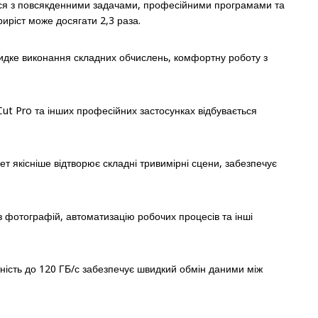
ться з повсякденними задачами, професійними програмами та
иріст може досягати 2,3 раза.
видке виконання складних обчислень, комфортну роботу з
Cut Pro та інших професійних застосунках відбувається
т якісніше відтворює складні тривимірні сцени, забезпечує
з фотографій, автоматизацію робочих процесів та інші
ність до 120 ГБ/с забезпечує швидкий обмін даними між