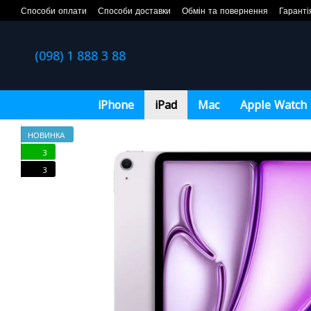
Перейти до основного контенту
Способи оплати
Способи доставки
Обмін та повернення
Гаранті
(098) 1 888 3 88
iPhone
iPad
Mac
Apple Watch
НОВИНКА
3
3