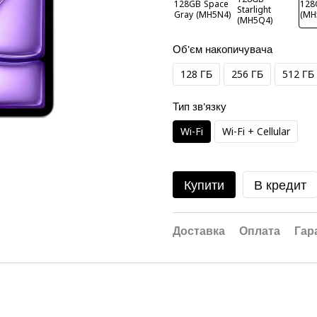
Об'єм накопичувача
128 ГБ
256 ГБ
512 ГБ
Тип зв'язку
Wi-Fi
Wi-Fi + Cellular
Купити
В кредит
Доставка
Оплата
Гар