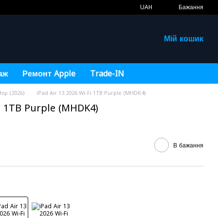
UAH
Бажання
Мій кошик
аж
Ремонт Apple
Trade-IN
hip (2026)
iPad Air 13 2026 Wi-Fi 1TB Purple (MHDK4)
Fi 1TB Purple (MHDK4)
В бажання