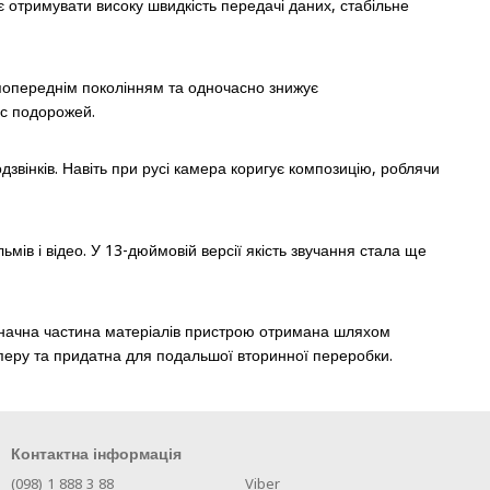
є отримувати високу швидкість передачі даних, стабільне
 попереднім поколінням та одночасно знижує
ас подорожей.
звінків. Навіть при русі камера коригує композицію, роблячи
ів і відео. У 13-дюймовій версії якість звучання стала ще
 Значна частина матеріалів пристрою отримана шляхом
перу та придатна для подальшої вторинної переробки.
Контактна інформація
(098) 1 888 3 88
Viber