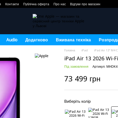
я
Контакти
Публічна оферта
Про нас
Відгуки про магазин
Audio
Додатково
Вживана техніка
Розпрод
Головна
iPad
iPad Air 13" M4 C
iPad Air 13 2026 Wi-
Під замовлення
Артикул: MHDK4
73 499 грн
Виберіть колір