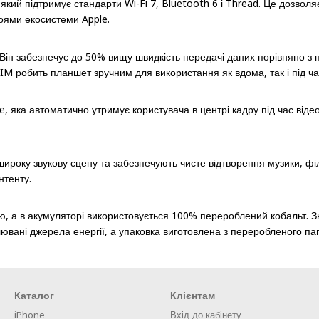
кий підтримує стандарти Wi-Fi 7, Bluetooth 6 і Thread. Це дозволя
оями екосистеми Apple.
 Він забезпечує до 50% вищу швидкість передачі даних порівняно з
M робить планшет зручним для використання як вдома, так і під ч
ка автоматично утримує користувача в центрі кадру під час відеод
ку звукову сцену та забезпечують чисте відтворення музики, фільм
нтенту.
ію, а в акумуляторі використовується 100% перероблений кобальт.
ювані джерела енергії, а упаковка виготовлена з переробленого па
Каталог
Клієнтам
iPhone
Вхід до кабінету