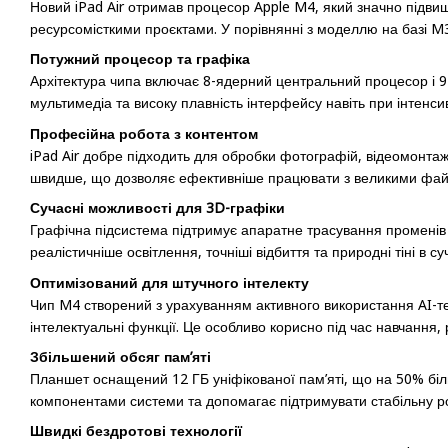
Новий iPad Air отримав процесор Apple M4, який значно підв
ресурсомісткими проєктами. У порівнянні з моделлю на базі M3
Потужний процесор та графіка
Архітектура чипа включає 8-ядерний центральний процесор і 
мультимедіа та високу плавність інтерфейсу навіть при інтенс
Професійна робота з контентом
iPad Air добре підходить для обробки фотографій, відеомонтаж
швидше, що дозволяє ефективніше працювати з великими фай
Сучасні можливості для 3D-графіки
Графічна підсистема підтримує апаратне трасування променів і
реалістичніше освітлення, точніші відбиття та природні тіні в с
Оптимізований для штучного інтелекту
Чип M4 створений з урахуванням активного використання AI-тех
інтелектуальні функції. Це особливо корисно під час навчання,
Збільшений обсяг пам’яті
Планшет оснащений 12 ГБ уніфікованої пам’яті, що на 50% біл
компонентами системи та допомагає підтримувати стабільну ро
Швидкі бездротові технології