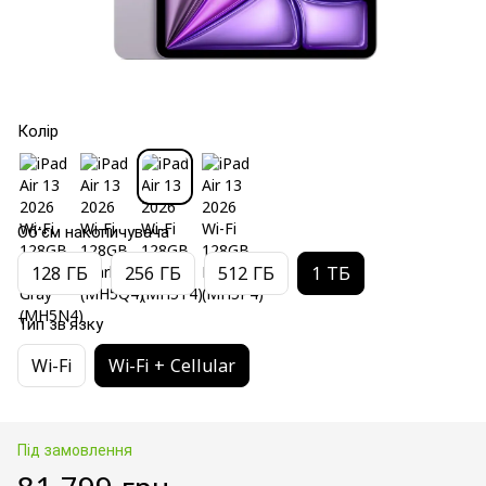
Колір
Об'єм накопичувача
128 ГБ
256 ГБ
512 ГБ
1 ТБ
Тип зв'язку
Wi-Fi
Wi-Fi + Cellular
Під замовлення