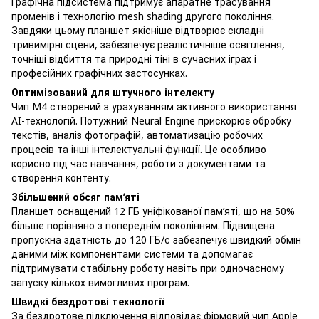
Графічна підсистема підтримує апаратне трасування
променів і технологію mesh shading другого покоління.
Завдяки цьому планшет якісніше відтворює складні
тривимірні сцени, забезпечує реалістичніше освітлення,
точніші відбиття та природні тіні в сучасних іграх і
професійних графічних застосунках.
Оптимізований для штучного інтелекту
Чип M4 створений з урахуванням активного використання
AI-технологій. Потужний Neural Engine прискорює обробку
текстів, аналіз фотографій, автоматизацію робочих
процесів та інші інтелектуальні функції. Це особливо
корисно під час навчання, роботи з документами та
створення контенту.
Збільшений обсяг пам’яті
Планшет оснащений 12 ГБ уніфікованої пам’яті, що на 50%
більше порівняно з попереднім поколінням. Підвищена
пропускна здатність до 120 ГБ/с забезпечує швидкий обмін
даними між компонентами системи та допомагає
підтримувати стабільну роботу навіть при одночасному
запуску кількох вимогливих програм.
Швидкі бездротові технології
За бездротове підключення відповідає фірмовий чип Apple