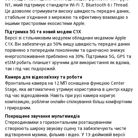
N1, який підтримує стандарти Wi-Fi 7, Bluetooth 6 і Thread.
Це дозволяє отримувати високу швидкість передачі даних,
стабільне з'єднання з мережею та ефективну взаємодію з
іншими пристроями екосистеми Apple.
Підтримка 5G та новий модем C1X
Версії зі стільниковим модулем обладнані модемом Apple
C1X. Він забезпечує до 50% вищу швидкість передачі даних
порівняно з попереднім поколінням та одночасно знижує
енергоспоживання приблизно на 30%. Підтримка 5G, GPS та
eSIM робить планшет зручним для використання як вдома,
так і під час подорожей.
Камера для відеозв’язку та роботи
Фронтальна камера на 12 МП оснащена функцією Center
Stage, яка автоматично утримує користувача в центрі кадру
під час відеодзвінків. Навіть при русі камера коригує
композицію, роблячи онлайн-спілкування більш комфортним
і природним.
Покращене звучання мультимедіа
Стереодинаміки з горизонтальним розташуванням
створюють широку звукову сцену та забезпечують чисте
відтворення музики, фільмів і відео. У 13-дюймовій версії