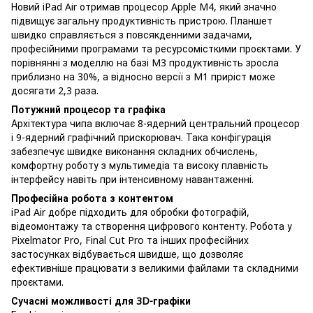
Новий iPad Air отримав процесор Apple M4, який значно
підвищує загальну продуктивність пристрою. Планшет
швидко справляється з повсякденними задачами,
професійними програмами та ресурсомісткими проєктами. У
порівнянні з моделлю на базі M3 продуктивність зросла
приблизно на 30%, а відносно версії з M1 приріст може
досягати 2,3 раза.
Потужний процесор та графіка
Архітектура чипа включає 8-ядерний центральний процесор
і 9-ядерний графічний прискорювач. Така конфігурація
забезпечує швидке виконання складних обчислень,
комфортну роботу з мультимедіа та високу плавність
інтерфейсу навіть при інтенсивному навантаженні.
Професійна робота з контентом
iPad Air добре підходить для обробки фотографій,
відеомонтажу та створення цифрового контенту. Робота у
Pixelmator Pro, Final Cut Pro та інших професійних
застосунках відбувається швидше, що дозволяє
ефективніше працювати з великими файлами та складними
проєктами.
Сучасні можливості для 3D-графіки