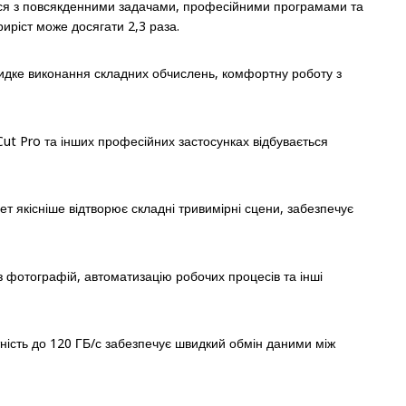
ться з повсякденними задачами, професійними програмами та
иріст може досягати 2,3 раза.
видке виконання складних обчислень, комфортну роботу з
Cut Pro та інших професійних застосунках відбувається
т якісніше відтворює складні тривимірні сцени, забезпечує
з фотографій, автоматизацію робочих процесів та інші
ність до 120 ГБ/с забезпечує швидкий обмін даними між