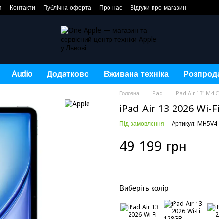
я
Контакти
Публічна оферта
Про нас
Відгуки про магазин
Audio
Додатково
Вживана техніка
Розпрод
Головна
iPad
iPad Air 13" M4 C
iPad Air 13 2026 Wi-
Під замовлення
Артикул: MH5V4
49 199 грн
Виберіть колір