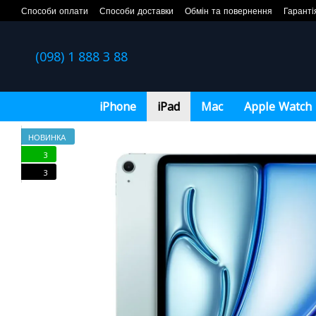
Перейти до основного контенту
Способи оплати
Способи доставки
Обмін та повернення
Гаранті
(098) 1 888 3 88
iPhone
iPad
Mac
Apple Watch
НОВИНКА
3
3