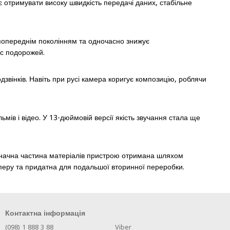
є отримувати високу швидкість передачі даних, стабільне
 попереднім поколінням та одночасно знижує
ас подорожей.
звінків. Навіть при русі камера коригує композицію, роблячи
ів і відео. У 13-дюймовій версії якість звучання стала ще
 Значна частина матеріалів пристрою отримана шляхом
перу та придатна для подальшої вторинної переробки.
Контактна інформація
(098) 1 888 3 88
Viber