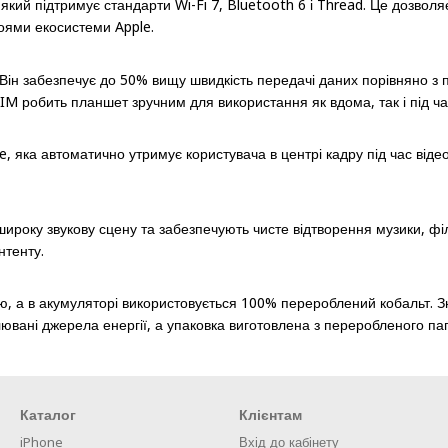
кий підтримує стандарти Wi-Fi 7, Bluetooth 6 і Thread. Це дозволя
оями екосистеми Apple.
 Він забезпечує до 50% вищу швидкість передачі даних порівняно з
M робить планшет зручним для використання як вдома, так і під ч
ка автоматично утримує користувача в центрі кадру під час відеод
ку звукову сцену та забезпечують чисте відтворення музики, фільм
нтенту.
ію, а в акумуляторі використовується 100% перероблений кобальт.
ювані джерела енергії, а упаковка виготовлена з переробленого па
Каталог
Клієнтам
iPhone
Вхід до кабінету