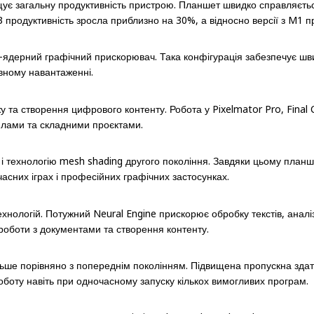
ищує загальну продуктивність пристрою. Планшет швидко справляє
 продуктивність зросла приблизно на 30%, а відносно версії з M1 пр
9-ядерний графічний прискорювач. Така конфігурація забезпечує ш
ивному навантаженні.
у та створення цифрового контенту. Робота у Pixelmator Pro, Final 
лами та складними проєктами.
 технологію mesh shading другого покоління. Завдяки цьому планше
учасних іграх і професійних графічних застосунках.
нологій. Потужний Neural Engine прискорює обробку текстів, аналі
 роботи з документами та створення контенту.
ьше порівняно з попереднім поколінням. Підвищена пропускна здат
боту навіть при одночасному запуску кількох вимогливих програм.