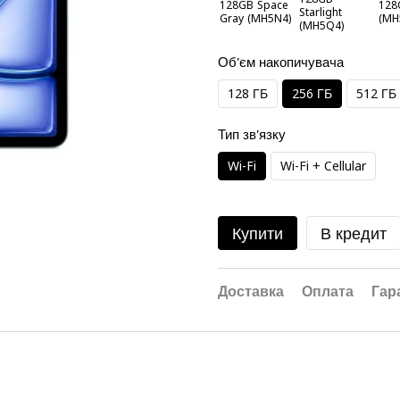
Об'єм накопичувача
128 ГБ
256 ГБ
512 ГБ
Тип зв'язку
Wi-Fi
Wi-Fi + Cellular
Купити
В кредит
Доставка
Оплата
Гар