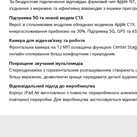
За бездротове підключення відповідає фірмовий чип Apple N1, я
з'єднання з мережею та ефективну взаємодію з іншими пристр
Підтримка 5G та новий модем C1X
Версії зі стільниковим модулем обладнані модемом Apple C1X.
енергоспоживання приблизно на 30%. Підтримка 5G, GPS та eSI
Камера для відеозв’язку та роботи
Фронтальна камера на 12 МП оснащена функцією Center Stage, я
онлайн-спілкування більш комфортним і природним.
Покращене звучання мультимедіа
Стереодинаміки з горизонтальним розташуванням створюють широ
більш виразною, дозволяючи краще передавати деталі аудіоко
Відповідальний підхід до виробництва
Корпус iPad Air виготовлено з повністю переробленого алюмін
повторної переробки. Для виробництва застосовуються відновл