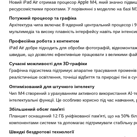
Новий iPad Air отримав процесор Apple M4, який значно підв
ресурсомісткими проєктами. У порівнянні з моделлю на базі M3
Потужний процесор та графіка
Архітектура чипа включає 8-ядерний центральний процесор і 
мультимедіа та високу плавність інтерфейсу навіть при інтенс
Професійна робота з контентом
iPad Air добре підходить для обробки фотографій, відеомонтаж
швидше, що дозволяє ефективніше працювати з великими фай
Сучасні можливості для 3D-графіки
Графічна підсистема підтримує апаратне трасування променів і
реалістичніше освітлення, точніші відбиття та природні тіні в с
Оптимізований для штучного інтелекту
Чип M4 створений з урахуванням активного використання AI-тех
інтелектуальні функції. Це особливо корисно під час навчання,
Збільшений обсяг пам’яті
Планшет оснащений 12 ГБ уніфікованої пам’яті, що на 50% біл
компонентами системи та допомагає підтримувати стабільну ро
Швидкі бездротові технології