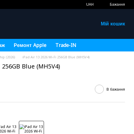
UAH
Бажання
Мій кошик
аж
Ремонт Apple
Trade-IN
hip (2026)
iPad Air 13 2026 Wi-Fi 256GB Blue (MH5V4)
Fi 256GB Blue (MH5V4)
В бажання