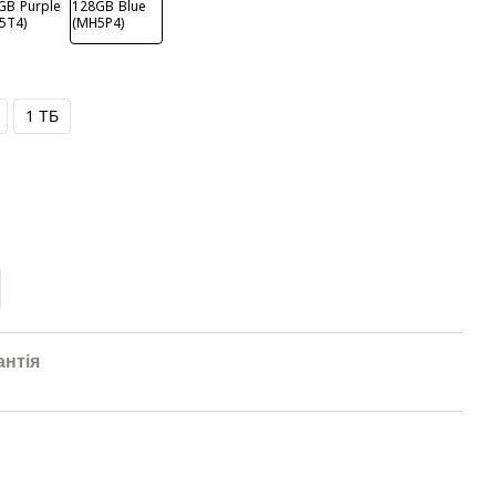
1 ТБ
антія