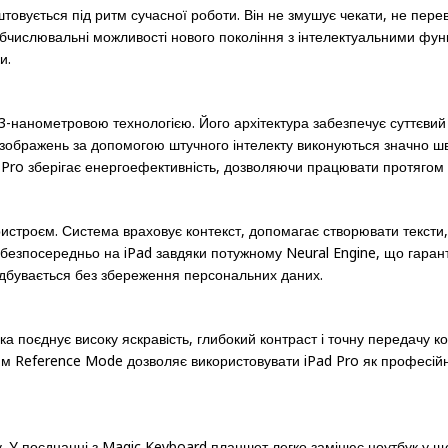
товується під ритм сучасної роботи. Він не змушує чекати, не пере
обчислювальні можливості нового покоління з інтелектуальними фун
и.
3-нанометровою технологією. Його архітектура забезпечує суттєвий п
 зображень за допомогою штучного інтелекту виконуються значно ш
Pro зберігає енергоефективність, дозволяючи працювати протягом ус
з пристроєм. Система враховує контекст, допомагає створювати текст
 безпосередньо на iPad завдяки потужному Neural Engine, що гарант
відбувається без збереження персональних даних.
ка поєднує високу яскравість, глибокий контраст і точну передачу 
м Reference Mode дозволяє використовувати iPad Pro як професійни
у. У поєднанні з Magic Keyboard планшет легко замінює ноутбук у щ