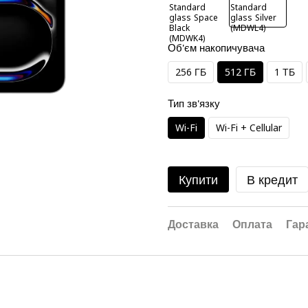
Об'єм накопичувача
256 ГБ
512 ГБ
1 ТБ
Тип зв'язку
Wi-Fi
Wi-Fi + Cellular
Купити
В кредит
Доставка
Оплата
Гар