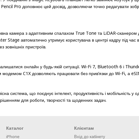
e Pencil Pro доповнює цей досвід, дозволяючи точно редагувати зо
сновна камера з адаптивним спалахом True Tone та LiDAR-сканером 
r Stage автоматично утримує користувача в центрі кадру під час ві
з зовнішніх пристроїв.
залишатися онлайн у будь-якій ситуації. Wi-Fi 7, Bluetooth 6 і Thun
овим модемом C1X дозволяють працювати без прив’язки до Wi-Fi, а eS
сна система, що поєднує інтелект, продуктивність і мобільність у од
рішенням для роботи, творчості та щоденних задач.
Каталог
Клієнтам
iPhone
Вхід до кабінету