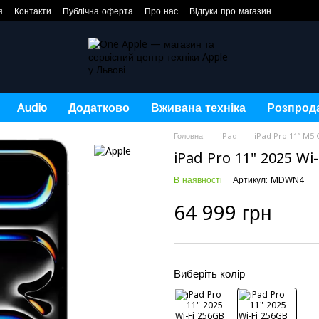
я
Контакти
Публічна оферта
Про нас
Відгуки про магазин
Audio
Додатково
Вживана техніка
Розпрод
Головна
iPad
iPad Pro 11” M5 
iPad Pro 11" 2025 Wi
В наявності
Артикул: MDWN4
64 999 грн
Виберіть колір