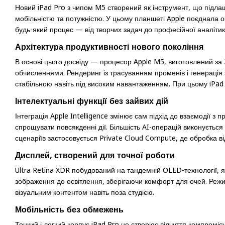
Новий iPad Pro з чипом M5 створений як інструмент, що підлаш
мобільністю та потужністю. У цьому планшеті Apple поєднала 
будь-який процес — від творчих задач до професійної аналітик
Архітектура продуктивності нового покоління
В основі цього досвіду — процесор Apple M5, виготовлений за 
обчисленнями. Рендеринг із трасуванням променів і генерація
стабільною навіть під високим навантаженням. При цьому iPad 
Інтелектуальні функції без зайвих дій
Інтеграція Apple Intelligence змінює сам підхід до взаємодії 
спрощувати повсякденні дії. Більшість AI-операцій виконується
сценаріїв застосовується Private Cloud Compute, де обробка 
Дисплей, створений для точної роботи
Ultra Retina XDR побудований на тандемній OLED-технології, я
зображення до освітлення, зберігаючи комфорт для очей. Режи
візуальним контентом навіть поза студією.
Мобільність без обмежень
Тонкий і легкий корпус iPad Pro не створює відчуття компроміс