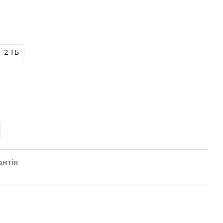
2 ТБ
антія