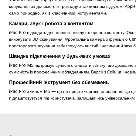
керування за допомогою трекпаду з тактильним відгуком. Appl
само природно, як із класичними інструментами.
Камери, звук і робота з контентом
iPad Pro підходить для повного циклу створення контенту. О
виконувати 3D-сканування. Фронтальна камера з функцією Cente
просторового звучання забезпечують чистий і насичений звук бе
Швидке підключення у будь-яких умовах
iPad Pro M5 підтримує сучасні стандарти зв’язку, що дозволяє 
сумісність із професійним обладнанням. Версії з Cellular і н
Професійний інструмент без обемежень
iPad Pro з чипом M5 — це не просто чергове оновлення. Це цілі
підлаштовується під користувача, залишаючись універсальним 