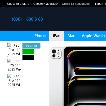
Перейти до основного контенту
Способи оплати
Способи доставки
Обмін та повернення
Гаранті
(098) 1 888 3 88
iPhone
iPad
Mac
Apple Watch
НОВИНКА
3
3