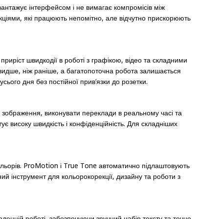
вантажує інтерфейсом і не вимагає компромісів між
кціями, які працюють непомітно, але відчутно прискорюють
риріст швидкодії в роботі з графікою, відео та складними
видше, ніж раніше, а багатопоточна робота залишається
ього дня без постійної прив’язки до розетки.
и, зображення, виконувати переклади в реальному часі та
ує високу швидкість і конфіденційність. Для складніших
кольорів. ProMotion і True Tone автоматично підлаштовують
й інструмент для кольорокорекції, дизайну та роботи з
оденній роботі, забезпечуючи зручний набір тексту та точне