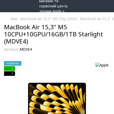
Mac
MacBook Air 15,3" M5 Chip (2026)
MacBook Air 15,3"
MacBook Air 15,3" M5
10CPU+10GPU/16GB/1TB Starlight
(MDVE4)
Артикул:
MDVE4
НОВИНКА
3
3