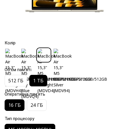
Колір
Об'єм пам'яті
512 ГБ
1 ТБ
Оперативна пам'ять
16 ГБ
24 ГБ
Тип процесору