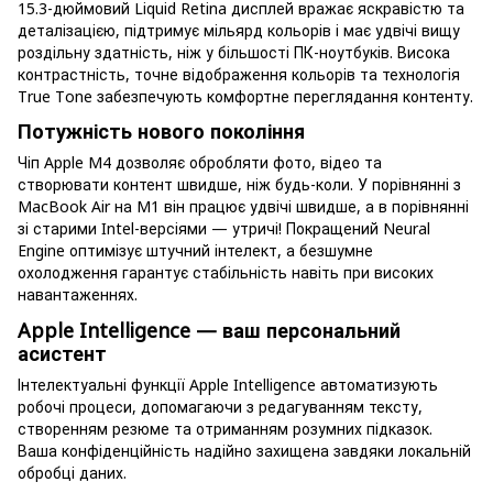
15.3-дюймовий Liquid Retina дисплей вражає яскравістю та
деталізацією, підтримує мільярд кольорів і має удвічі вищу
роздільну здатність, ніж у більшості ПК-ноутбуків. Висока
контрастність, точне відображення кольорів та технологія
True Tone забезпечують комфортне переглядання контенту.
Потужність нового покоління
Чіп Apple M4 дозволяє обробляти фото, відео та
створювати контент швидше, ніж будь-коли. У порівнянні з
MacBook Air на M1 він працює удвічі швидше, а в порівнянні
зі старими Intel-версіями — утричі! Покращений Neural
Engine оптимізує штучний інтелект, а безшумне
охолодження гарантує стабільність навіть при високих
навантаженнях.
Apple Intelligence — ваш персональний
асистент
Інтелектуальні функції Apple Intelligence автоматизують
робочі процеси, допомагаючи з редагуванням тексту,
створенням резюме та отриманням розумних підказок.
Ваша конфіденційність надійно захищена завдяки локальній
обробці даних.