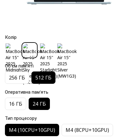
Колір
Об'єм пам'яті
256 ГБ
512 ГБ
Оперативна пам'ять
16 ГБ
24 ГБ
Тип процесору
M4 (10CPU+10GPU)
M4 (8CPU+10GPU)