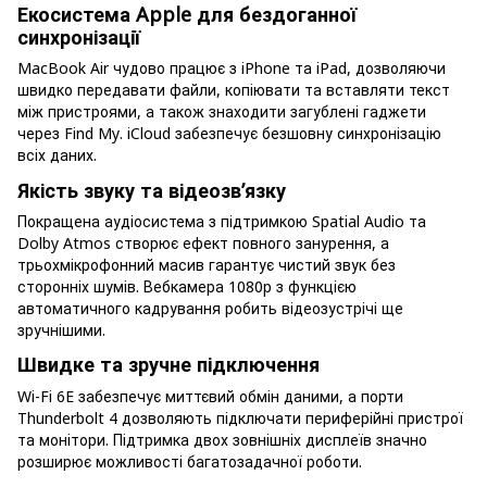
Екосистема Apple для бездоганної
синхронізації
MacBook Air чудово працює з iPhone та iPad, дозволяючи
швидко передавати файли, копіювати та вставляти текст
між пристроями, а також знаходити загублені гаджети
через Find My. iCloud забезпечує безшовну синхронізацію
всіх даних.
Якість звуку та відеозв’язку
Покращена аудіосистема з підтримкою Spatial Audio та
Dolby Atmos створює ефект повного занурення, а
трьохмікрофонний масив гарантує чистий звук без
сторонніх шумів. Вебкамера 1080p з функцією
автоматичного кадрування робить відеозустрічі ще
зручнішими.
Швидке та зручне підключення
Wi-Fi 6E забезпечує миттєвий обмін даними, а порти
Thunderbolt 4 дозволяють підключати периферійні пристрої
та монітори. Підтримка двох зовнішніх дисплеїв значно
розширює можливості багатозадачної роботи.