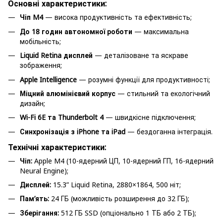
Основні характеристики:
Чіп M4
— висока продуктивність та ефективність;
До 18 годин автономної роботи
— максимальна
мобільність;
Liquid Retina дисплей
— деталізоване та яскраве
зображення;
Apple Intelligence
— розумні функції для продуктивності;
Міцний алюмінієвий корпус
— стильний та екологічний
дизайн;
Wi-Fi 6E та Thunderbolt 4
— швидкісне підключення;
Синхронізація з iPhone та iPad
— бездоганна інтеграція.
Технічні характеристики:
Чіп:
Apple M4 (10-ядерний ЦП, 10-ядерний ГП, 16-ядерний
Neural Engine);
Дисплей:
15.3” Liquid Retina, 2880×1864, 500 ніт;
Пам’ять:
24 ГБ (можливість розширення до 32 ГБ);
Зберігання:
512 ГБ SSD (опціонально 1 ТБ або 2 ТБ);