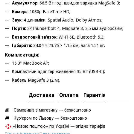
Акумулятор:
66.5 Вт·год, швидка зарядка MagSafe 3;
Камера:
1080p FaceTime HD;
Звук:
4 динаміки, Spatial Audio, Dolby Atmos;
Порти:
2×Thunderbolt 4, MagSafe 3, 3.5 мм аудіороз’єм;
Бездротовий зв’язок:
Wi-Fi 6E, Bluetooth 5.3;
Габарити:
34.04 × 23.76 × 1.15 см, вага 1.51 кг.
Комплектація:
15.3" MacBook Air;
Компактний адаптер живлення 35 Вт (USB-C);
Кабель MagSafe 3 (2 м).
Доставка
Оплата
Гарантія
🏬 Самовивіз з магазину — безкоштовно
🚚 Кур'єром по Львову — безкоштовно
«Новою поштою» по Україні — згідно тарифів