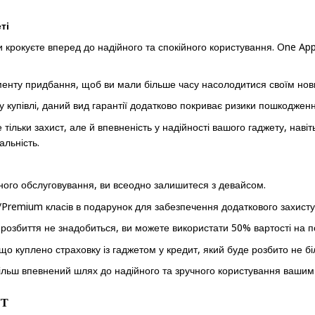
ті
крокуєте вперед до надійного та спокійного користування. One Appl
оменту придбання, щоб ви мали більше часу насолодитися своїм но
 купівлі, даний вид гарантії додатково покриває ризики пошкодженн
е тільки захист, але й впевненість у надійності вашого гаджету, нав
льність.
йного обслуговування, ви всеодно залишитеся з девайсом.
Premium класів в подарунок для забезпечення додаткового захисту
розбиття не знадобиться, ви можете використати 50% вартості на по
о куплено страховку із гаджетом у кредит, який буде розбито не біл
більш впевнений шлях до надійного та зручного користування вашим
УТ