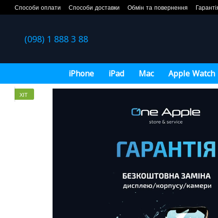
Перейти до основного контенту
Способи оплати
Способи доставки
Обмін та повернення
Гаранті
(098) 1 888 3 88
iPhone
iPad
Mac
Apple Watch
ХІТ