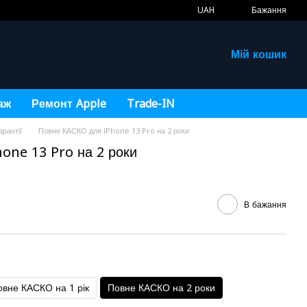
UAH
Бажання
Мій кошик
аж
Ремонт Apple
Trade-IN
арантії
Повне КАСКО для iPhone 13 Pro на 2 роки
one 13 Pro на 2 роки
В бажання
овне КАСКО на 1 рік
Повне КАСКО на 2 роки