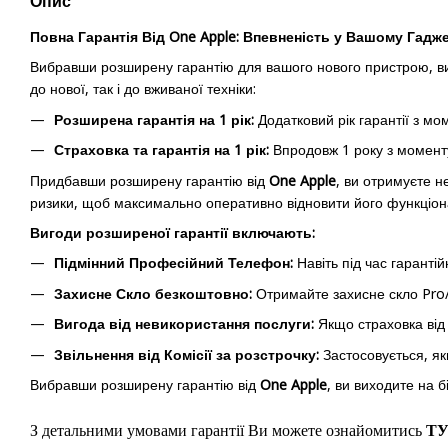
Опис
Повна Гарантія Від One Apple: Впевненість у Вашому Гадже
Вибравши розширену гарантію для вашого нового пристрою, ви 
до нової, так і до вживаної техніки:
Розширена гарантія на 1 рік:
Додатковий рік гарантії з м
Страховка та гарантія на 1 рік:
Впродовж 1 року з моменту
Придбавши розширену гарантію від
One Apple
, ви отримуєте н
ризики, щоб максимально оперативно відновити його функціона
Вигоди розширеної гарантії включають:
Підмінний Професійний Телефон:
Навіть під час гаранті
Захисне Скло безкоштовно:
Отримайте захисне скло Pro/
Вигода від невикористання послуги:
Якщо страховка від 
Звільнення від Комісії за розстрочку:
Застосовується, якщ
Вибравши розширену гарантію від
One Apple
, ви виходите на 
З детальними умовами гарантії Ви можете ознайомитись
Т