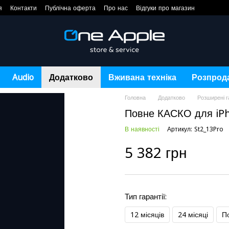
я
Контакти
Публічна оферта
Про нас
Відгуки про магазин
Audio
Додатково
Вживана техніка
Розпрод
Головна
Додатково
Розширені г
Повне КАСКО для iPh
В наявності
Артикул: St2_13Pro
5 382 грн
Тип гарантії:
12 місяців
24 місяці
П