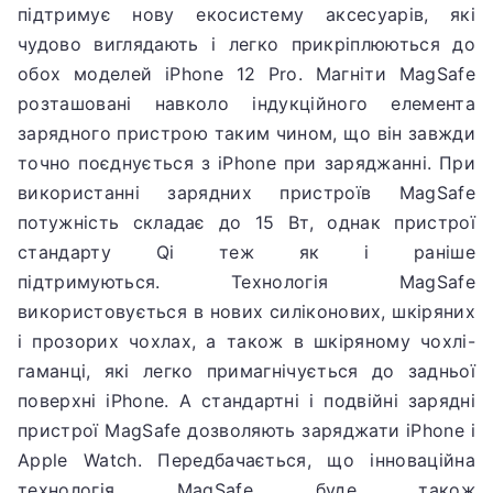
підтримує нову екосистему аксесуарів, які
чудово виглядають і легко прикріплюються до
обох моделей iPhone 12 Pro.
Магніти MagSafe
розташовані навколо індукційного елемента
зарядного пристрою таким чином, що він завжди
точно поєднується з iPhone при заряджанні.
При
використанні зарядних пристроїв MagSafe
потужність складає до 15 Вт, однак пристрої
стандарту Qi теж як і раніше
підтримуються.
Технологія MagSafe
використовується в нових силіконових, шкіряних
і прозорих чохлах, а також в шкіряному чохлі-
гаманці, які легко примагнічується до задньої
поверхні iPhone.
А стандартні і подвійні зарядні
пристрої MagSafe дозволяють заряджати iPhone і
Apple Watch.
Передбачається, що інноваційна
технологія MagSafe буде також