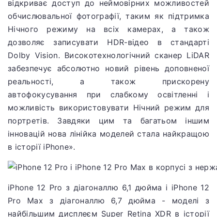
відкриває доступ до неймовірних можливостей
обчислювальної фотографії, таким як підтримка
Нічного режиму на всіх камерах, а також
дозволяє записувати HDR-відео в стандарті
Dolby Vision.
Високотехнологічний сканер LiDAR
забезпечує абсолютно новий рівень доповненої
реальності,
а також прискорену
автофокусування при слабкому освітленні і
можливість використовувати Нічний режим для
портретів.
Завдяки цим та багатьом іншим
інновацій нова лінійка моделей стала найкращою
в історії iPhone».
iPhone 12 Pro з діагоналлю 6,1 дюйма і iPhone 12
Pro Max з діагоналлю 6,7 дюйма - моделі з
найбільшим дисплеєм Super Retina XDR в історії