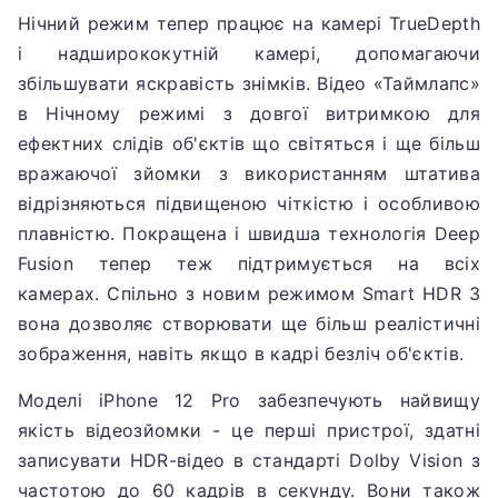
Нічний режим тепер працює на камері TrueDepth
і надширококутній камері, допомагаючи
збільшувати яскравість знімків.
Відео «Таймлапс»
в Нічному режимі з довгої витримкою для
ефектних слідів об'єктів що світяться і ще більш
вражаючої зйомки з використанням штатива
відрізняються підвищеною чіткістю і особливою
плавністю.
Покращена і швидша технологія Deep
Fusion тепер теж підтримується на всіх
камерах.
Спільно з новим режимом Smart HDR 3
вона дозволяє створювати ще більш реалістичні
зображення, навіть якщо в кадрі безліч об'єктів.
Моделі iPhone 12 Pro забезпечують найвищу
якість відеозйомки - це перші пристрої, здатні
записувати HDR-відео в стандарті Dolby Vision з
частотою до 60 кадрів в секунду.
Вони також