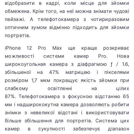
відобразити в кадрі, коли місце для зйомки
обмежена.
Крім того, на неї можна знімати чудові
пейзажі.
А телефотокамера з чотириразовим
оптичним зумом відмінно підходить для зйомки
портретів.
iPhone 12 Pro Max ще краще розкриває
можливості системи камер Pro.
Нова
широкоугольная камера з діафрагмою ƒ / 1.6,
збільшеної на 47% матрицею і пікселями
розміром 1,7 мкм покращує якість зйомки при
слабкому освітленні на цілих
87%.
Телефотокамера з фокусною відстанню 65
мм і надширококутна камера дозволяють робити
знімки з невеликої відстані і використовувати
більше збільшення для портретів.
Система цих
камер в сукупності забезпечує діапазон