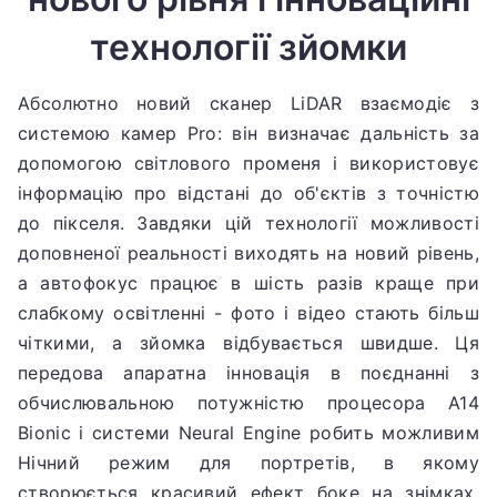
технології зйомки
Абсолютно новий сканер LiDAR взаємодіє з
системою камер Pro: він визначає дальність за
допомогою світлового променя і використовує
інформацію про відстані до об'єктів з точністю
до пікселя. Завдяки цій технології можливості
доповненої реальності виходять на новий рівень,
а автофокус працює в шість разів краще при
слабкому освітленні - фото і відео стають більш
чіткими, а зйомка відбувається швидше.
Ця
передова апаратна інновація в поєднанні з
обчислювальною потужністю процесора A14
Bionic і системи Neural Engine робить можливим
Нічний режим для портретів, в якому
створюється красивий ефект боке на знімках,