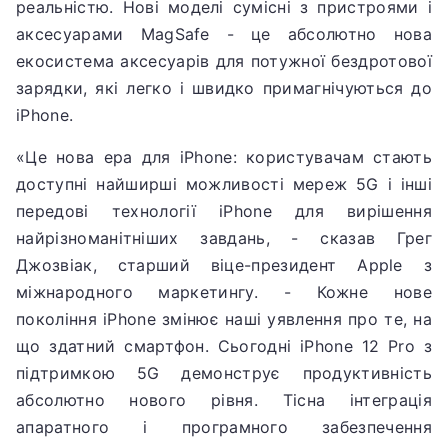
реальністю.
Нові моделі сумісні з пристроями і
аксесуарами MagSafe - це абсолютно нова
екосистема аксесуарів для потужної бездротової
зарядки, які легко і швидко примагнічуються до
iPhone.
«Це нова ера для iPhone: користувачам стають
доступні найширші можливості мереж 5G і інші
передові технології iPhone для вирішення
найрізноманітніших завдань, - сказав Грег
Джозвіак, старший віце-президент Apple з
міжнародного маркетингу.
- Кожне нове
покоління iPhone змінює наші уявлення про те, на
що здатний смартфон.
Сьогодні iPhone 12 Pro з
підтримкою 5G демонструє продуктивність
абсолютно нового рівня.
Тісна інтеграція
апаратного і програмного забезпечення