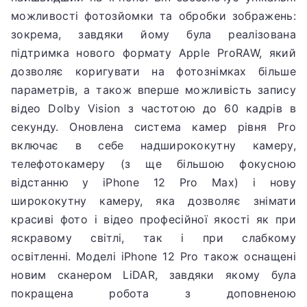
можливості фотозйомки та обробки зображень:
зокрема, завдяки йому була реалізована
підтримка нового формату Apple ProRAW, який
дозволяє коригувати на фотознімках більше
параметрів, а також вперше можливість запису
відео Dolby Vision з частотою до 60 кадрів в
секунду.
Оновлена ​​система камер рівня Pro
включає в себе надширококутну камеру,
телефотокамеру (з ще більшою фокусною
відстанню у iPhone 12 Pro Max) і нову
ширококутну камеру, яка дозволяє знімати
красиві фото і відео професійної якості як при
яскравому світлі, так і при слабкому
освітленні.
Моделі iPhone 12 Pro також оснащені
новим сканером LiDAR, завдяки якому була
покращена робота з доповненою