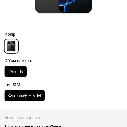
Колір
Об'єм пам'яті:
256 ГБ
Тип SIM:
Фіз. сім+ E-SIM
Немає в наявності