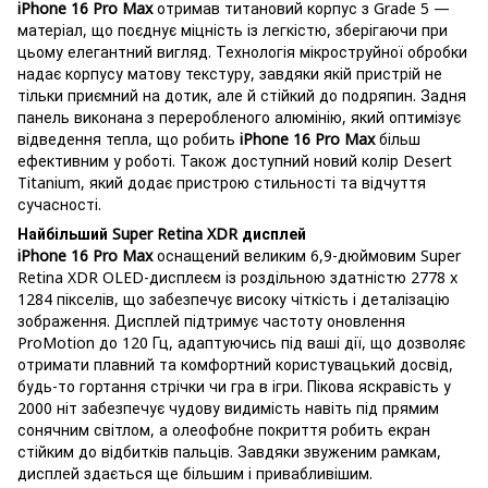
iPhone 16 Pro Max
отримав титановий корпус з Grade 5 —
матеріал, що поєднує міцність із легкістю, зберігаючи при
цьому елегантний вигляд. Технологія мікроструйної обробки
надає корпусу матову текстуру, завдяки якій пристрій не
тільки приємний на дотик, але й стійкий до подряпин. Задня
панель виконана з переробленого алюмінію, який оптимізує
відведення тепла, що робить
iPhone 16 Pro Max
більш
ефективним у роботі. Також доступний новий колір Desert
Titanium, який додає пристрою стильності та відчуття
сучасності.
Найбільший Super Retina XDR дисплей
iPhone 16 Pro Max
оснащений великим 6,9-дюймовим Super
Retina XDR OLED-дисплеєм із роздільною здатністю 2778 x
1284 пікселів, що забезпечує високу чіткість і деталізацію
зображення. Дисплей підтримує частоту оновлення
ProMotion до 120 Гц, адаптуючись під ваші дії, що дозволяє
отримати плавний та комфортний користувацький досвід,
будь-то гортання стрічки чи гра в ігри. Пікова яскравість у
2000 ніт забезпечує чудову видимість навіть під прямим
сонячним світлом, а олеофобне покриття робить екран
стійким до відбитків пальців. Завдяки звуженим рамкам,
дисплей здається ще більшим і привабливішим.