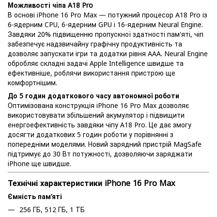
Можливості чіпа A18 Pro
В основі iPhone 16 Pro Max — потужний процесор A18 Pro із
6-ядерним CPU, 6-ядерним GPU і 16-ядерним Neural Engine.
Завдяки 20% підвищенню пропускної здатності пам'яті, чіп
забезпечує надзвичайну графічну продуктивність та
дозволяє запускати ігри та додатки рівня AAA. Neural Engine
обробляє складні задачі Apple Intelligence швидше та
ефективніше, роблячи використання пристрою ще
комфортнішим.
До 5 годин додаткового часу автономної роботи
Оптимізована конструкція iPhone 16 Pro Max дозволяє
використовувати збільшений акумулятор і підвищити
енергоефективність завдяки чіпу A18 Pro. Це дає змогу
досягти додаткових 5 годин роботи у порівнянні з
попередніми моделями. Новий зарядний пристрій MagSafe
підтримує до 30 Вт потужності, дозволяючи заряджати
iPhone ще швидше.
Технічні характеристики iPhone 16 Pro Max
Ємність пам’яті
256 ГБ, 512 ГБ, 1 ТБ