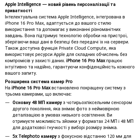
Apple Intelligence — новий рівень персоналізації та
приватності
Інтелектуальна система Apple Intelligence, інтегрована в
iPhone 16 Pro Max, адаптується до вашого стилю
використання та допомагає у виконанні різноманітних
завдань. Вона підтримує технологію обробки на пристрої,
зберігаючи ваші дані в безпеці без передачі їх на сервери.
Також доступна функція Private Cloud Compute, яка
використовує ресурси Apple для складних обчислень без
компромісів у захисті даних.
iPhone 16 Pro Max
працює
інтуїтивно та надійно, гарантуючи конфіденційність кожного
вашого запиту.
Розширена система камер Pro
На
iPhone 16 Pro Max
встановлено покращену систему з
трьома камерами, що включає:
Основну 48 МП камеру
з чотирьохпіксельним сенсором
другого покоління, яка знімає фото з неймовірною
деталізацією в умовах низького освітлення. Ви
отримуєте можливість зйомки у форматах 24 МП і 48 МП
для додаткової гнучкості у виборі розміру знімка.
5x Telephoto камеру
з фокусною відстанню 120 мм для