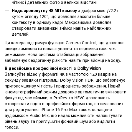
чітких і детальних фото з великої відстані.
Надширококутну 48 МП камеру
з діафрагмою ƒ/2.2 і
кутом огляду 120°, що дозволяє захопити більше
контексту в одному кадрі. Макрозйомка дозволяє
створювати дивовижні знімки навіть найближчих
деталей.
Ця камера підтримує функцію Camera Control, що дозволяє
швидко змінювати налаштування та перемикатися між
режимами. Нова система стабілізації зображення
забезпечує бездоганну різкість навіть при зйомці на ходу.
Відеозйомка професійної якості з Dolby Vision
Записуйте відео у форматі 4K з частотою 120 кадрів на
секунду завдяки підтримці Dolby Vision HDR, що забезпечує
приголомшливу чіткість і природність зображення. Новий
кінематографічний режим дозволяє автоматично змінювати
фокус під час зйомки, а ProRes та HEVC дозволяють
створювати відео в професійних форматах, оптимізованих
для редагування. iPhone 16 Pro Max також оснащено
аудіоміксом Audio Mix, що надає можливість налаштувати
рівень звуку та приглушити фоновий шум або виділити
голоси.