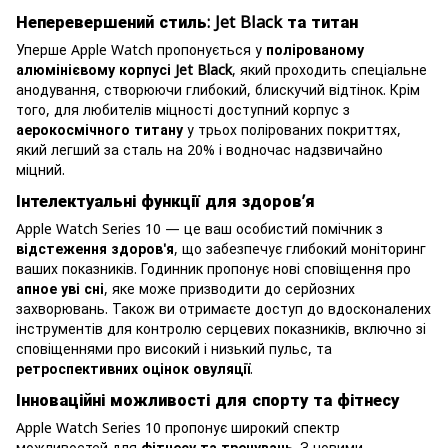
Неперевершений стиль: Jet Black та титан
Уперше Apple Watch пропонується у
полірованому
алюмінієвому корпусі Jet Black
, який проходить спеціальне
анодування, створюючи глибокий, блискучий відтінок. Крім
того, для любителів міцності доступний корпус з
аерокосмічного титану
у трьох полірованих покриттях,
який легший за сталь на 20% і водночас надзвичайно
міцний.
Інтелектуальні функції для здоров’я
Apple Watch Series 10 — це ваш особистий помічник з
відстеження здоров'я
, що забезпечує глибокий моніторинг
ваших показників. Годинник пропонує нові сповіщення про
апное уві сні
, яке може призводити до серйозних
захворювань. Також ви отримаєте доступ до вдосконалених
інструментів для контролю серцевих показників, включно зі
сповіщеннями про високий і низький пульс, та
ретроспективних оцінок овуляції
.
Інноваційні можливості для спорту та фітнесу
Apple Watch Series 10 пропонує широкий спектр
можливостей для
фітнесу та тренувань
. З новими