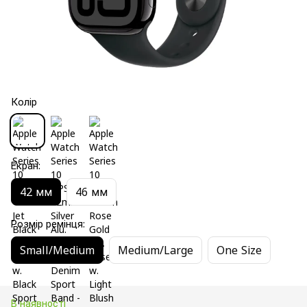
Колір
Екран:
42 мм
46 мм
Розмір ремінця:
Small/Medium
Medium/Large
One Size
В наявності