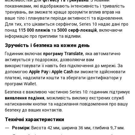
показниками, які відображають інтенсивність і тривалість
тренувань, ви зможете краще зрозуміти вплив вправ на
ваше тіло і планувати періоди активності та відновлення.
Для тих, хто цікавиться серфінгом, Series 10 надає дані про
понад
115 000 пляжів
та
5000 серф-локацій
, включаючи
інформацію про припливи та відливи.
Зручність і безпека на кожен день
Годинник включає
програму Translate
, яка автоматично
активується у подорожах, дозволяючи вам
використовувати її навіть без підключення до мережі. За
допомогою
Apple Pay
і
Apple Cash
ви зможете здійснювати
платежі, надсилати кошти та зберігати ідентифікатори у
програмі Wallet.
Безпека є важливою частиною Series 10: годинник підтримує
виявлення падіння
, можливість виклику екстрених служб
натисканням кнопки та надсилання повідомлення про вашу
безпеку до ваших контактів.
Технічні характеристики
Розміри:
Висота 42 мм, ширина 36 мм, глибина 9,7 мм.