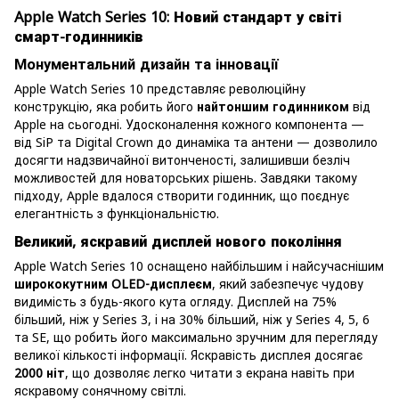
Apple Watch Series 10: Новий стандарт у світі
смарт-годинників
Монументальний дизайн та інновації
Apple Watch Series 10 представляє революційну
конструкцію, яка робить його
найтоншим годинником
від
Apple на сьогодні. Удосконалення кожного компонента —
від SiP та Digital Crown до динаміка та антени — дозволило
досягти надзвичайної витонченості, залишивши безліч
можливостей для новаторських рішень. Завдяки такому
підходу, Apple вдалося створити годинник, що поєднує
елегантність з функціональністю.
Великий, яскравий дисплей нового покоління
Apple Watch Series 10 оснащено найбільшим і найсучаснішим
ширококутним OLED-дисплеєм
, який забезпечує чудову
видимість з будь-якого кута огляду. Дисплей на 75%
більший, ніж у Series 3, і на 30% більший, ніж у Series 4, 5, 6
та SE, що робить його максимально зручним для перегляду
великої кількості інформації. Яскравість дисплея досягає
2000 ніт
, що дозволяє легко читати з екрана навіть при
яскравому сонячному світлі.