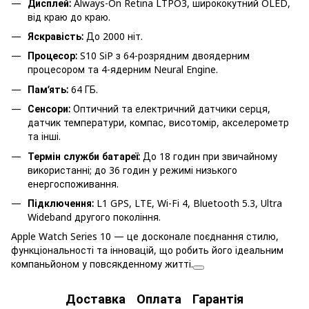
Дисплей:
Always-On Retina LTPO3, ширококутний OLED,
від краю до краю.
Яскравість:
До 2000 ніт.
Процесор:
S10 SiP з 64-розрядним двоядерним
процесором та 4-ядерним Neural Engine.
Пам’ять:
64 ГБ.
Сенсори:
Оптичний та електричний датчики серця,
датчик температури, компас, висотомір, акселерометр
та інші.
Термін служби батареї:
До 18 годин при звичайному
використанні; до 36 годин у режимі низького
енергоспоживання.
Підключення:
L1 GPS, LTE, Wi-Fi 4, Bluetooth 5.3, Ultra
Wideband другого покоління.
Apple Watch Series 10 — це досконале поєднання стилю,
функціональності та інновацій, що робить його ідеальним
компаньйоном у повсякденному житті.
Доставка
Оплата
Гарантія