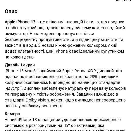
Опис
Apple iPhone 13
– це втілення інновацій і стилю, що поєднує
в собі потужний чіп, вдосконалену систему камер і надійний
акумулятор. Нова модель пропонує не тільки
безпрецедентну продуктивність, а й підвищену міцність та
захист від води. З новим ніжно-рожевим кольором, який
додає елегантності, цей iPhone стає ідеальним супутником
на кожен день.
Дизайн і екран
iPhone 13 має 6,1-дюймовий Super Retina XDR дисплей, що
відзначається підвищеною яскравістю на 28% і широким
колірним охопленням. Відповідно до найвищих стандартів
індустрії, дисплей забезпечує натуральну передачу кольорів
та покращену чіткість зображення. Завдяки HDR-відео в
стандарті Dolby Vision, кожен кадр виглядає неперевершено
навіть у слабкому освітленні.
Камера
Новий iPhone 13 оснащений удосконаленою двокамерною
системою з розгорнутими на 45° об'єктивами, яка