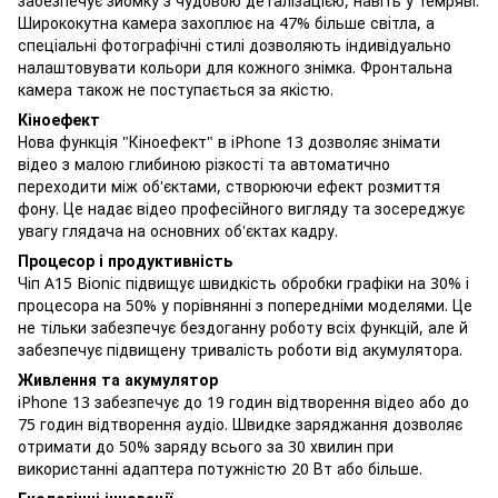
забезпечує зйомку з чудовою деталізацією, навіть у темряві.
Ширококутна камера захоплює на 47% більше світла, а
спеціальні фотографічні стилі дозволяють індивідуально
налаштовувати кольори для кожного знімка. Фронтальна
камера також не поступається за якістю.
Кіноефект
Нова функція "Кіноефект" в iPhone 13 дозволяє знімати
відео з малою глибиною різкості та автоматично
переходити між об'єктами, створюючи ефект розмиття
фону. Це надає відео професійного вигляду та зосереджує
увагу глядача на основних об'єктах кадру.
Процесор і продуктивність
Чіп A15 Bionic підвищує швидкість обробки графіки на 30% і
процесора на 50% у порівнянні з попередніми моделями. Це
не тільки забезпечує бездоганну роботу всіх функцій, але й
забезпечує підвищену тривалість роботи від акумулятора.
Живлення та акумулятор
iPhone 13 забезпечує до 19 годин відтворення відео або до
75 годин відтворення аудіо. Швидке заряджання дозволяє
отримати до 50% заряду всього за 30 хвилин при
використанні адаптера потужністю 20 Вт або більше.