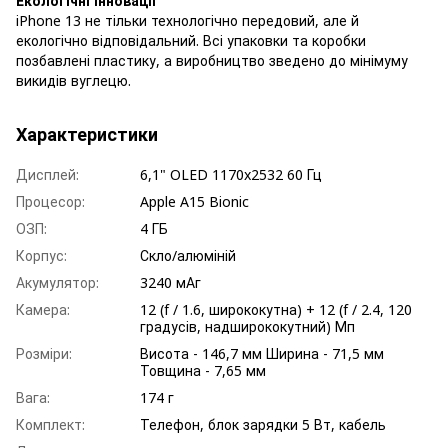
Екологічні інновації
iPhone 13 не тільки технологічно передовий, але й
екологічно відповідальний. Всі упаковки та коробки
позбавлені пластику, а виробництво зведено до мінімуму
викидів вуглецю.
Характеристики
Дисплей:
6,1" OLED 1170x2532 60 Гц
Процесор:
Apple A15 Bionic
ОЗП:
4 ГБ
Корпус:
Скло/алюміній
Акумулятор:
3240 мАг
Камера:
12 (f / 1.6, ширококутна) + 12 (f / 2.4, 120
градусів, надширококутний) Мп
Розміри:
Висота - 146,7 мм Ширина - 71,5 мм
Товщина - 7,65 мм
Вага:
174 г
Комплект:
Телефон, блок зарядки 5 Вт, кабель