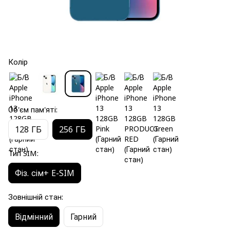
Колір
Об'єм пам'яті:
128 ГБ
256 ГБ
Тип SIM:
Фіз. сім+ E-SIM
Зовнішній стан:
Відмінний
Гарний