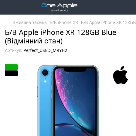
Вживана техніка
Б/В iPhone XR
Б/В Apple iPhone XR 128GB
Б/В Apple iPhone XR 128GB Blue
(Відмінний стан)
Артикул:
Perfect_USED_MRYH2
3
3