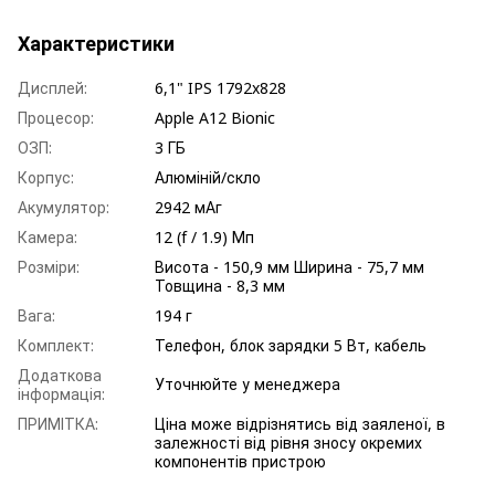
Характеристики
Дисплей:
6,1" IPS 1792x828
Процесор:
Apple A12 Bionic
ОЗП:
3 ГБ
Корпус:
Алюміній/скло
Акумулятор:
2942 мАг
Камера:
12 (f / 1.9) Мп
Розміри:
Висота - 150,9 мм Ширина - 75,7 мм
Товщина - 8,3 мм
Вага:
194 г
Комплект:
Телефон, блок зарядки 5 Вт, кабель
Додаткова
Уточнюйте у менеджера
інформація:
ПРИМІТКА:
Ціна може відрізнятись від заяленої, в
залежності від рівня зносу окремих
компонентів пристрою