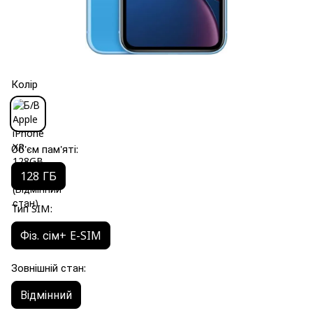
Колір
Об'єм пам'яті:
128 ГБ
Тип SIM:
Фіз. сім+ E-SIM
Зовнішній стан:
Відмінний