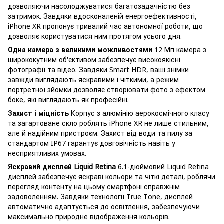
дозволяючи насолоджуватися багатозадачністю без
затримок. Завдяки вдосконаленій енергоефективності,
iPhone XR пропонує тривалий час автономної роботи, що
дозволяє користуватися ним протягом усього дня.
Одна камера з великими можливостями
12 Мп камера з
ширококутним об'єктивом забезпечує високоякісні
фотографії та відео. Завдяки Smart HDR, ваші знімки
завжди виглядають яскравими і чіткими, а режим
портретної зйомки дозволяє створювати фото з ефектом
боке, які виглядають як професійні.
Захист і міцність
Корпус з алюмінію аерокосмічного класу
та загартоване скло роблять iPhone XR не лише стильним,
але й надійним пристроєм. Захист від води та пилу за
стандартом IP67 гарантує довговічність навіть у
несприятливих умовах.
Яскравий дисплей Liquid Retina
6.1-дюймовий Liquid Retina
дисплей забезпечує яскраві кольори та чіткі деталі, роблячи
перегляд контенту на цьому смартфоні справжнім
задоволенням. Завдяки технології True Tone, дисплей
автоматично адаптується до освітлення, забезпечуючи
максимально природне відображення кольорів.