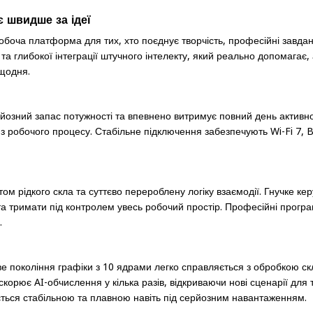
 швидше за ідеї
обоча платформа для тих, хто поєднує творчість, професійні завда
 глибокої інтеграції штучного інтелекту, який реально допомагає, а
 щодня.
рйозний запас потужності та впевнено витримує повний день активно
з робочого процесу. Стабільне підключення забезпечують Wi-Fi 7, B
м рідкого скла та суттєво перероблену логіку взаємодії. Гнучке ке
тримати під контролем увесь робочий простір. Професійні програми
.
ове покоління графіки з 10 ядрами легко справляється з обробкою с
ює AI-обчислення у кілька разів, відкриваючи нові сценарії для т
ається стабільною та плавною навіть під серйозним навантаженням.