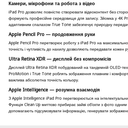
Камери, мікрофони та робота з відео
iPad Pro дозволяє повністю створювати відеоконтент без сторо
формують професійне середовище для запису. Зйомка у 4K Pro
адаптивним спалахом True Tone забезпечує природну передачу 
Apple Pencil Pro — продовження руки
Apple Pencil Pro перетворює роботу з iPad Pro на максимально
точність і чутливість до нахилу дозволяють передавати кожен 
Ultra Retina XDR — дисплей без компромісів
Дисплей Ultra Retina XDR побудований на тандемній OLED-техно
ProMotion і True Tone роблять зображення плавним і комфортн
важлива абсолютна точність кольору.
Apple Intelligence — розумна взаємодія
З Apple Intelligence iPad Pro перетворюється на інтелектуал
Функція Clean Up миттєво прибирає зайві об’єкти з фото одним 
допомагають підсумовувати інформацію, генерувати зображенн