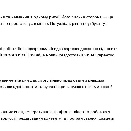
ння та навчання в одному ритмі. Його сильна сторона — це
 не просто існує в меню. Потужність рівня ноутбука тут
ї роботи без підзарядки. Швидка зарядка дозволяє відновити
luetooth 6 та Thread, а новий бездротовий чіп N1 гарантує
рування вікнами дає змогу вільно працювати з кількома
, складні проєкти та сучасні ігри запускаються миттєво й
кладних сцен, генеративною графікою, відео та роботою з
ворчості, редагування контенту та програмування. Завдяки