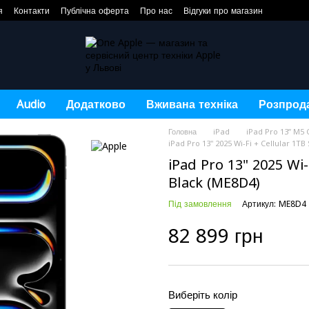
я
Контакти
Публічна оферта
Про нас
Відгуки про магазин
Audio
Додатково
Вживана техніка
Розпрод
Головна
iPad
iPad Pro 13” M5 
iPad Pro 13" 2025 Wi-Fi + Cellular 1T
iPad Pro 13" 2025 Wi-
Black (ME8D4)
Під замовлення
Артикул: ME8D4
82 899 грн
Виберіть колір