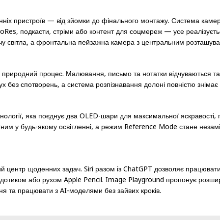
нніх пристроїв — від зйомки до фінального монтажу. Система камер
Res, подкасти, стріми або контент для соцмереж — усе реалізуєть
світла, а фронтальна пейзажна камера з центральним розташуванням
 природний процес. Малювання, письмо та нотатки відчуваються так
рух без спотворень, а система розпізнавання долоні повністю знімає
логії, яка поєднує два OLED-шари для максимальної яскравості, гл
им у будь-якому освітленні, а режим Reference Mode стане незамі
ьний центр щоденних задач. Siri разом із ChatGPT дозволяє працюва
дотиком або рухом Apple Pencil. Image Playground пропонує розшире
я та працювати з AI-моделями без зайвих кроків.