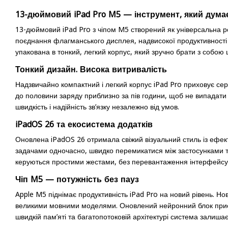
13-дюймовий iPad Pro M5 — інструмент, який думає
13-дюймовий iPad Pro з чіпом M5 створений як універсальна р
поєднання флагманського дисплея, надвисокої продуктивності та
упакована в тонкий, легкий корпус, який зручно брати з собою
Тонкий дизайн. Висока витривалість
Надзвичайно компактний і легкий корпус iPad Pro приховує се
до половини заряду приблизно за пів години, щоб не випадати 
швидкість і надійність зв’язку незалежно від умов.
iPadOS 26 та екосистема додатків
Оновлена iPadOS 26 отримала свіжий візуальний стиль із ефекто
задачами одночасно, швидко перемикатися між застосунками та 
керуються простими жестами, без перевантаження інтерфейсу
Чіп M5 — потужність без пауз
Apple M5 піднімає продуктивність iPad Pro на новий рівень. Н
великими мовними моделями. Оновлений нейронний блок прискор
швидкій пам’яті та багатопотоковій архітектурі система залиш