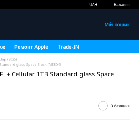
UAH
Бажання
Мій кошик
аж
Ремонт Apple
Trade-IN
Chip (2025)
B Standard glass Space Black (ME8D4)
Fi + Cellular 1TB Standard glass Space
В бажання