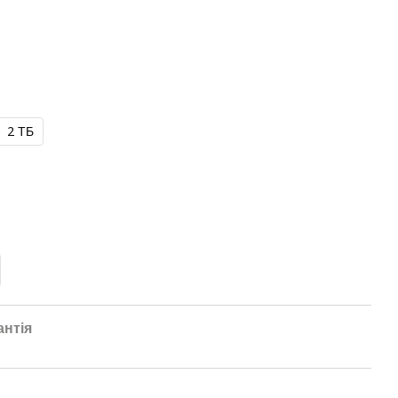
2 ТБ
антія