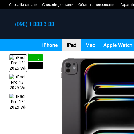
Перейти до основного контенту
Способи оплати
Способи доставки
Обмін та повернення
Гаранті
(098) 1 888 3 88
iPhone
iPad
Mac
Apple Watch
3
3